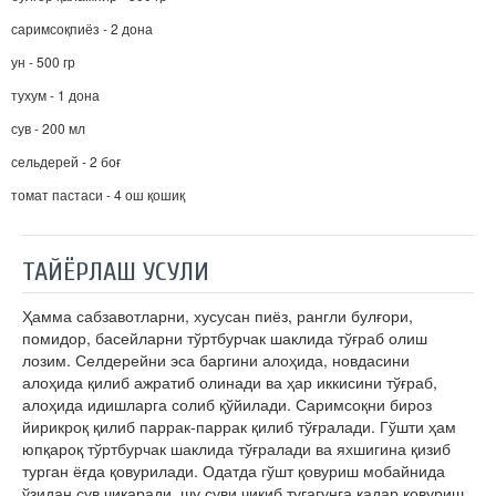
саримсоқпиёз - 2 дона
ун - 500 гр
тухум - 1 дона
сув - 200 мл
сельдерей - 2 боғ
томат пастаси - 4 ош қошиқ
ТАЙЁРЛАШ УСУЛИ
Ҳамма сабзавотларни, хусусан пиёз, рангли булғори,
помидор, басейларни тўртбурчак шаклида тўғраб олиш
лозим. Селдерейни эса баргини алоҳида, новдасини
алоҳида қилиб ажратиб олинади ва ҳар иккисини тўғраб,
алоҳида идишларга солиб қўйилади. Саримсоқни бироз
йирикроқ қилиб паррак-паррак қилиб тўғралади. Гўшти ҳам
юпқароқ тўртбурчак шаклида тўғралади ва яхшигина қизиб
турган ёғда қовурилади. Одатда гўшт қовуриш мобайнида
ўзидан сув чиқаради, шу суви чиқиб тугагунга қадар қовуриш