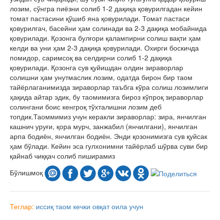
лозим, сўнгра пиёзни солиб 1-2 дақиқа қовурилгадан кейин
томат пастасини қўшиб яна қовурилади. Томат пастаси
қовурилгач, басейни ҳам солинади ва 2-3 дақиқа мобайнида
қовурилади. Қозонга булғори қалампирни солиш вақти ҳам
келди ва уни ҳам 2-3 дақиқа қовурилади. Охирги боскичда
помидор, саримсоқ ва селдирни солиб 1-2 дақиқа
қовурилади. Қозонга сув қуйишдан олдин зираворлар
солишни ҳам унутмаслик лозим, одатда бирон бир таом
тайёрлаганимизда зираворлар таъбга кўра солиш лозимлиги
ҳақида айтар эдик, бу таомимизга бироз кўпроқ зираворлар
солингани боис кенгроқ тўхталишни лозим деб
топдик.Таоммимиз учун керакли зираворлар: зира, янчилган
кашнич уруғи, қора мурч, занжабил (янчилгани), янчилган
арпа бодиён, янчилган бодиён. Энди қозонимизга сув қуйсак
ҳам бўлади. Кейин эса гулхонимни тайёрлаб шўрва суви бир
қайнаб чиққач солиб пиширамиз
Бўлишмоқ
Теглар:
иссиқ таом
кечки овқат
оила учун