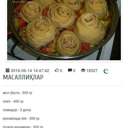
2016-06-14 14:47:42
0
0
18327
МАСАЛЛИҚЛАР
мол гўшти - 500 гр
пиёз - 400 гр
помидор - 3 дона
кунгабоқар ёғи - 300 гр
булғор қалампир - 500 гр