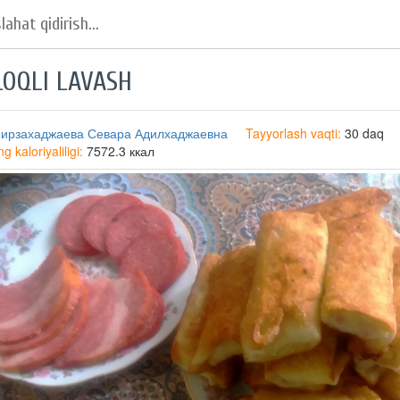
LOQLI LAVASH
ирзахаджаева Севара Адилхаджаевна
Tayyorlash vaqti:
30 daq
 kaloriyaliligi:
7572.3 ккал