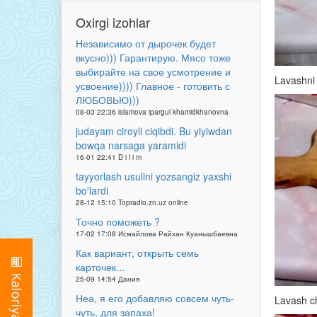
Oxirgi izohlar
Независимо от дырочек будет
вкусно))) Гарантирую. Мясо тоже
выбирайте на свое усмотрение и
Lavashni 
усвоение)))) Главное - готовить с
ЛЮБОВЬЮ)))
08-03 22:36 islamova ipargul khamidkhanovna
judayam ciroyli ciqibdi. Bu yiyiwdan
bowqa narsaga yaramidi
16-01 22:41 D i l i m
tayyorlash usulini yozsangiz yaxshi
bo'lardi
28-12 15:10 Topradio.zn.uz online
Точно поможеть ?
17-02 17:08 Исмайлова Райхан Куанышбаевна
Как вариант, открыть семь
карточек...
25-09 14:54 Дания
Неа, я его добавляю совсем чуть-
Lavash ch
чуть, для запаха!