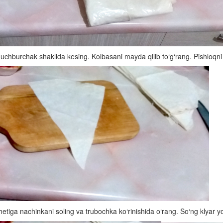
uchburchak shaklida kesing. Kolbasani mayda qilib to‘g‘rang. Pishloqni 
etiga nachinkani soling va trubochka ko‘rinishida o‘rang. So‘ng klyar y