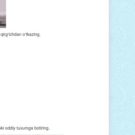
qirg‘ichdan o‘tkazing.
oki oddiy tuxumga botiring.