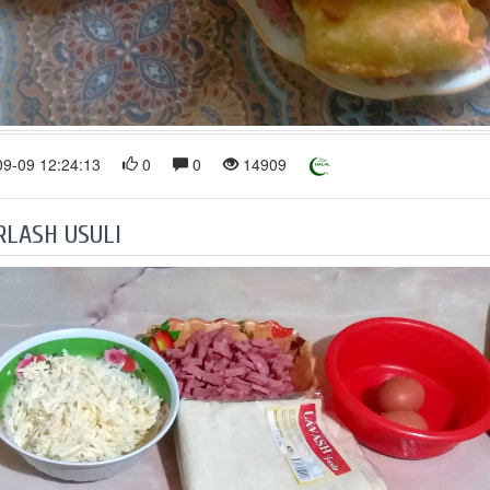
9-09 12:24:13
0
0
14909
RLASH USULI