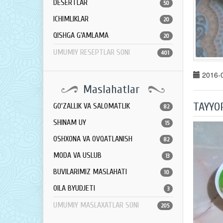
DESERTLAR
50
ICHIMLIKLAR
20
QISHGA G'AMLAMA
20
UMUMIY RESEPTLAR SONI
401
2016-0
Maslahatlar
TAYYO
GO'ZALLIK VA SALOMATLIK
82
SHINAM UY
15
OSHXONA VA OVQATLANISH
82
MODA VA USLUB
13
BUVILARIMIZ MASLAHATI
10
OILA BYUDJETI
3
UMUMIY MASLAXATLAR SONI
205