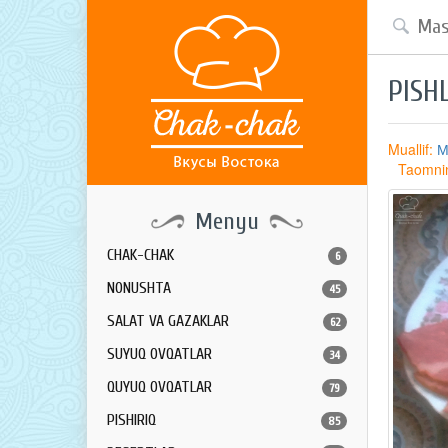
PISH
Muallif:
М
Taomning
Menyu
CHAK-CHAK
6
NONUSHTA
45
SALAT VA GAZAKLAR
62
SUYUQ OVQATLAR
34
QUYUQ OVQATLAR
79
PISHIRIQ
85