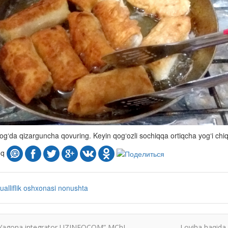
og‘da qizarguncha qovuring. Keyin qog‘ozli sochiqqa ortiqcha yog‘i chiq
oq
ualliflik oshxonasi
nonushta
Yagona integrator UZINFOCOM” MChJ
Loyiha haqida