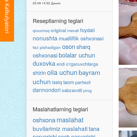
25-09 14:52 Дания
Reseptlarning teglari
foydali
original
mevali
qovurmoq
nonushta
mualliflik oshxonasi
oson
sharq
tez pishadigan
bolalar uchun
oshxonasi
duxovka
endi o'rganuvchilarga
oila uchun
bayram
shirin
uchun
issiq taom
parhezli
darmondori
sabzavotli
pirog
Maslahatlarning teglari
maslahat
oshxona
buvilarimiz maslahati
tana
parvarishi
soch parvarishi