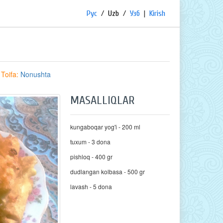
Рус
/
Uzb
/
Узб
|
Kirish
Toifa:
Nonushta
MASALLIQLAR
kungaboqar yog'i - 200 ml
tuxum - 3 dona
pishloq - 400 gr
dudlangan kolbasa - 500 gr
lavash - 5 dona