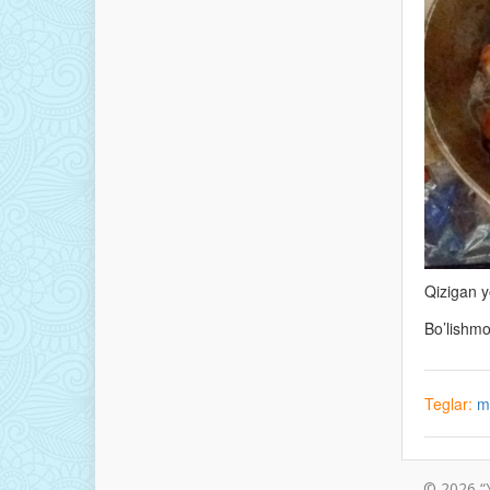
Qizigan y
Bo’lishm
Teglar:
m
© 2026 “