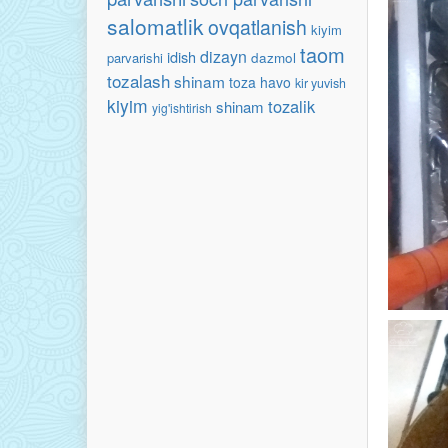
salomatlik
ovqatlanish
kiyim
taom
dizayn
idish
parvarishi
dazmol
tozalash
shinam
toza havo
kir yuvish
kiyim
tozalik
shinam
yig'ishtirish