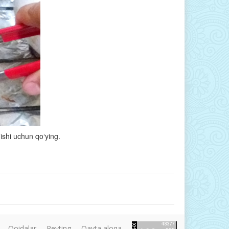
ishi uchun qo‘ying.
Qoidalar
Reyting
Qayta aloqa