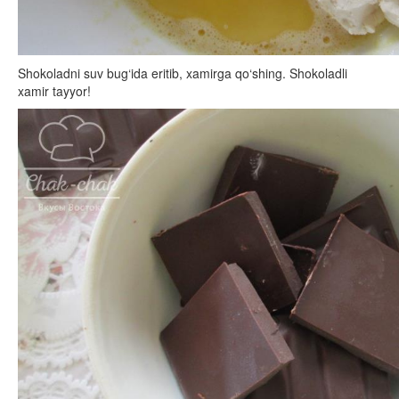
Shokoladni suv bug‘ida eritib, xamirga qo‘shing. Shokoladli
xamir tayyor!