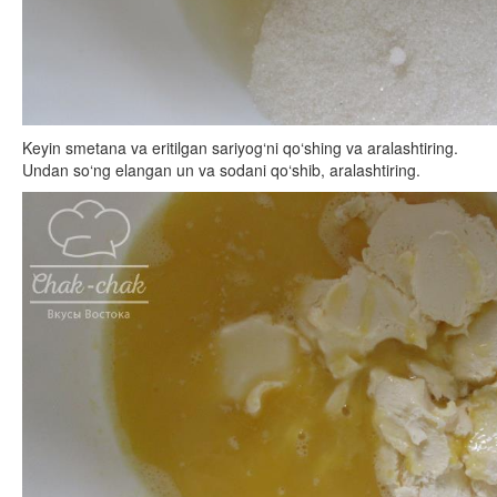
Keyin smetana va eritilgan sariyog‘ni qo‘shing va aralashtiring.
Undan so‘ng elangan un va sodani qo‘shib, aralashtiring.