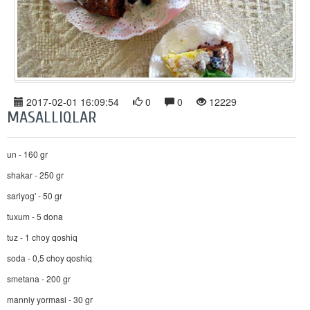
2017-02-01 16:09:54
0
0
12229
MASALLIQLAR
un - 160 gr
shakar - 250 gr
sariyog' - 50 gr
tuxum - 5 dona
tuz - 1 choy qoshiq
soda - 0,5 choy qoshiq
smetana - 200 gr
manniy yormasi - 30 gr