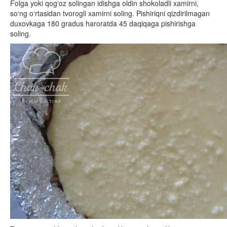
Folga yoki qog‘oz solingan idishga oldin shokoladli xamirni,
so‘ng o‘rtasidan tvorogli xamirni soling. Pishiriqni qizdirilmagan
duxovkaga 180 gradus haroratda 45 daqiqaga pishirishga
soling.