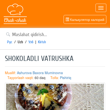
Toggl
navig
Калькулятор калорий
Рус
/
Uzb
/
Узб
|
Kirish
SHOKOLADLI VATRUSHKA
Muallif:
Ashurova Baxora Muminovna
Tayyorlash vaqti:
60 daq
Toifa:
Pishiriq