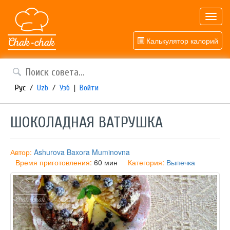
Toggl
navig
Калькулятор калорий
Рус
/
Uzb
/
Узб
|
Войти
ШОКОЛАДНАЯ ВАТРУШКА
Автор:
Ashurova Baxora Muminovna
Время приготовления:
60 мин
Категория:
Выпечка