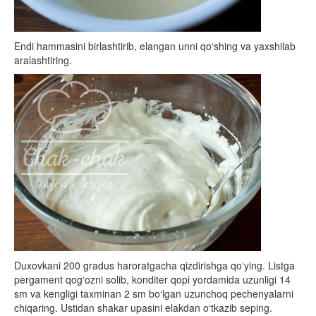
Endi hammasini birlashtirib, elangan unni qo‘shing va yaxshilab
aralashtiring.
Duxovkani 200 gradus haroratgacha qizdirishga qo‘ying. Listga
pergament qog‘ozni solib, konditer qopi yordamida uzunligi 14
sm va kengligi taxminan 2 sm bo‘lgan uzunchoq pechenyalarni
chiqaring. Ustidan shakar upasini elakdan o‘tkazib seping.