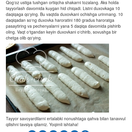
Qog‘oz ustiga tushgan ortiqcha shakarni tozalang. Aks holda
tayyorlash davomida kuygan hid chiqadi. Listni duxovkaga 10
daqiqaga qo‘ying. Bu vaqtda duxovkani ochishga urinmang. 10
daqiqadan so‘ng duxovka haroratini 180 gradus haroratga
pasaytiring va pechenyalarni yana 5 daqiqa davomida pishirib
oling. Vaqt o‘tgandan keyin duxovkani o‘chirib, sovushga bir
chetga olib qo‘ying.
Tayyor savoyardilarni ertalabki nonushtaga qahva bilan tanavvul
qilishni tavsiya qilamiz. Yoqimli ishtaha!