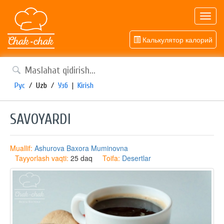
Toggl
navig
Калькулятор калорий
Рус
/
Uzb
/
Узб
|
Kirish
SAVOYARDI
Muallif:
Ashurova Baxora Muminovna
Tayyorlash vaqti:
25 daq
Toifa:
Desertlar