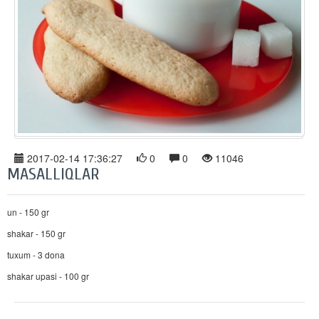
2017-02-14 17:36:27
0
0
11046
MASALLIQLAR
un - 150 gr
shakar - 150 gr
tuxum - 3 dona
shakar upasi - 100 gr