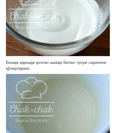
Бошқа идишда қолган шакар билан тухум сариғини
қўпиртиринг.