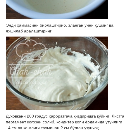
Энди ҳаммасини бирлаштириб, эланган унни қўшинг ва
яхшилаб аралаштиринг.
Духовкани 200 градус ҳароратгача қиздиришга қўйинг. Листга
пергамент қоғозни солиб, кондитер қопи ёрдамида узунлиги
14 см ва кенглиги тахминан 2 см бўлган узунчоқ