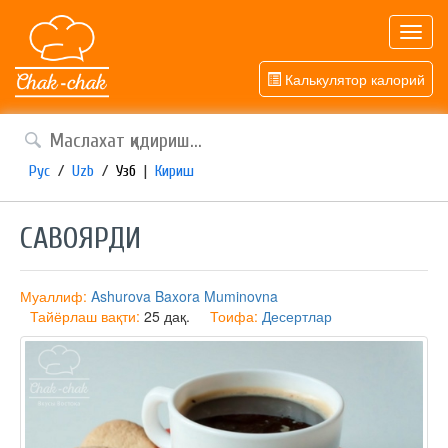
Toggl
navig
Калькулятор калорий
Рус
/
Uzb
/
Узб
|
Кириш
САВОЯРДИ
Муаллиф:
Ashurova Baxora Muminovna
Тайёрлаш вақти:
25 дақ.
Тоифа:
Десертлар