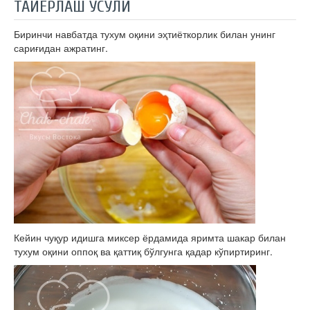
ТАЙЁРЛАШ УСУЛИ
Биринчи навбатда тухум оқини эҳтиёткорлик билан унинг
сариғидан ажратинг.
Кейин чуқур идишга миксер ёрдамида яримта шакар билан
тухум оқини оппоқ ва қаттиқ бўлгунга қадар кўпиртиринг.