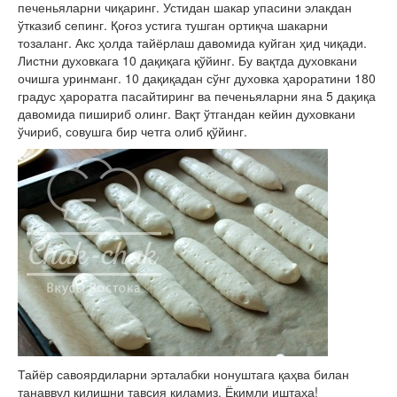
печеньяларни чиқаринг. Устидан шакар упасини элакдан
ўтказиб сепинг. Қоғоз устига тушган ортиқча шакарни
тозаланг. Акс ҳолда тайёрлаш давомида куйган ҳид чиқади.
Листни духовкага 10 дақиқага қўйинг. Бу вақтда духовкани
очишга уринманг. 10 дақиқадан сўнг духовка ҳароратини 180
градус ҳароратга пасайтиринг ва печеньяларни яна 5 дақиқа
давомида пишириб олинг. Вақт ўтгандан кейин духовкани
ўчириб, совушга бир четга олиб қўйинг.
Тайёр савоярдиларни эрталабки нонуштага қаҳва билан
танаввул қилишни тавсия қиламиз. Ёқимли иштаҳа!