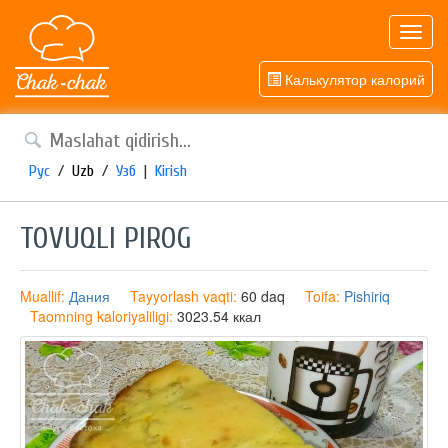
Toggl
navig
Калькулятор калорий
Рус
/
Uzb
/
Узб
|
Kirish
TOVUQLI PIROG
Muallif:
Дания
Tayyorlash vaqti:
60 daq
Toifa:
Pishiriq
Taomning kaloriyaliligi:
3023.54 ккал