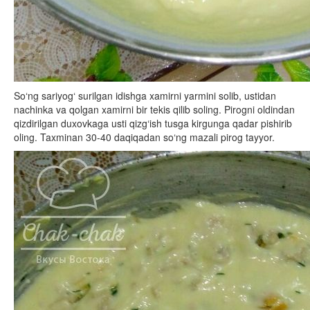
So‘ng sariyog‘ surilgan idishga xamirni yarmini solib, ustidan
nachinka va qolgan xamirni bir tekis qilib soling. Pirogni oldindan
qizdirilgan duxovkaga usti qizg‘ish tusga kirgunga qadar pishirib
oling. Taxminan 30-40 daqiqadan so‘ng mazali pirog tayyor.