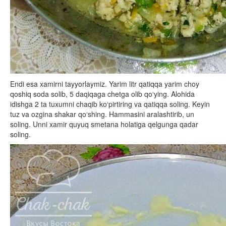
Endi esa xamirni tayyorlaymiz. Yarim litr qatiqqa yarim choy
qoshiq soda solib, 5 daqiqaga chetga olib qo‘ying. Alohida
idishga 2 ta tuxumni chaqib ko‘pirtiring va qatiqqa soling. Keyin
tuz va ozgina shakar qo‘shing. Hammasini aralashtirib, un
soling. Unni xamir quyuq smetana holatiga qelgunga qadar
soling.