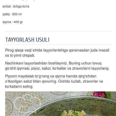
ko'kat - ta'bga ko'ra
qatiq - 500 ml
qiyma - 400 gr
TAYYORLASH USULI
Pirog qisqa vaqt ichida tayyorlanishiga qaramasdan juda mazali
va to‘yimli chiqadi.
Nachinkani tayyorlashdan boshlaymiz. Buning uchun tovuq
go‘shti qiymasi, piyoz, sabzi, ko‘katlar va ziravorlarni tayyorlang.
Piyozni maydalab to‘g‘rang va qiyma hamda qirg‘ichdan
o‘tkazilgan sabzi bilan qovuring. Oxirida tuzlab, ziravorlar va
ko‘katlarni soling.