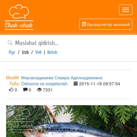
Toggl
navig
Калькулятор калорий
Рус
/
Uzb
/
Узб
|
Kirish
Muallif:
Мирзахаджаева Севара Адилхаджаевна
Toifa:
Oshxona va ovqatlanish
2015-11-18 09:57:54
0
0
7331