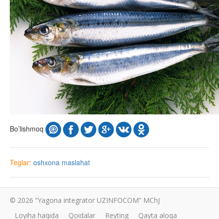
Bo’lishmoq
Teglar:
oshxona
maslahat
© 2026 “Yagona integrator UZINFOCOM” MChJ
Loyiha haqida
Qoidalar
Reyting
Qayta aloqa