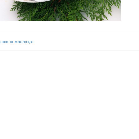
ошхона
маслаҳат