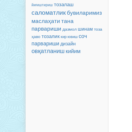
тозалаш
йиғиштириш
саломатлик
бувиларимиз
маслаҳати
тана
парвариши
шинам
тоза
дазмол
соч
тозалик
ҳаво
кир ювиш
парвариши
дизайн
овқатланиш
кийим