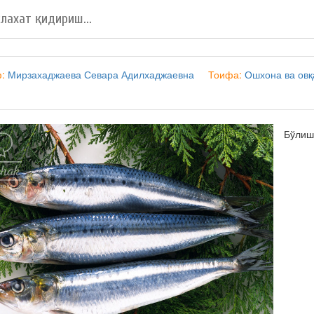
ф:
Мирзахаджаева Севара Адилхаджаевна
Тоифа:
Ошхона ва ов
Бўли