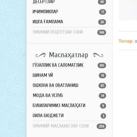
ДЕСЕРТЛАР
40
ИЧИМЛИКЛАР
17
ҚИШГА ҒАМЛАМА
20
УМУМИЙ РЕЦЕПТЛАР СОНИ
346
Теглар:
Маслаҳатлар
ГЎЗАЛЛИК ВА САЛОМАТЛИК
80
ШИНАМ УЙ
19
ОШХОНА ВА ОВҚАТЛАНИШ
81
МОДА ВА УСЛУБ
14
БУВИЛАРИМИЗ МАСЛАҲАТИ
9
ОИЛА БЮДЖЕТИ
3
УМУМИЙ МАСЛАХАТЛАР СОНИ
206