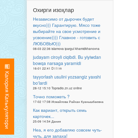
Охирги изоҳлар
Независимо от дырочек будет
вкусно))) Гарантирую. Мясо тоже
выбирайте на свое усмотрение и
усвоение)))) Главное - готовить с
ЛЮБОВЬЮ)))
08-03 22:36 islamova ipargul khamidkhanovna
judayam ciroyli ciqibdi. Bu yiyiwdan
bowqa narsaga yaramidi
16-01 22:41 D i l i m
tayyorlash usulini yozsangiz yaxshi
bo'lardi
28-12 15:10 Topradio.zn.uz online
Точно поможеть ?
17-02 17:08 Исмайлова Райхан Куанышбаевна
Как вариант, открыть семь
карточек...
25-09 14:54 Дания
Неа, я его добавляю совсем чуть-
чуть, для запаха!