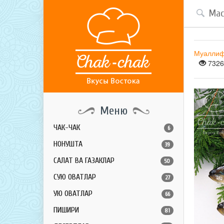
Муалли
7326
Меню
ЧАК-ЧАК
6
НОНУШТА
39
САЛАТ ВА ГАЗАКЛАР
50
СУЮҚ ОВҚАТЛАР
27
ҚУЮҚ ОВҚАТЛАР
66
ПИШИРИҚ
81