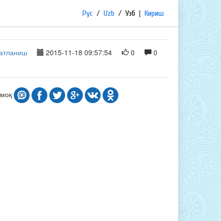
Рус
/
Uzb
/
Узб
|
Кириш
қатланиш
2015-11-18 09:57:54
0
0
шмоқ