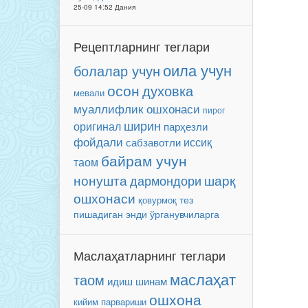
25-09 14:52 Дания
Рецептларнинг теглари
оила учун
болалар учун
осон
духовка
мевали
муаллифлик ошхонаси
пирог
ширин
оригинал
парҳезли
фойдали
иссиқ
сабзавотли
байрам учун
таом
нонушта
шарқ
дармондори
ошхонаси
тез
қовурмоқ
энди ўрганувчиларга
пишадиган
Маслаҳатларнинг теглари
маслаҳат
таом
идиш
шинам
ошхона
кийим парвариши