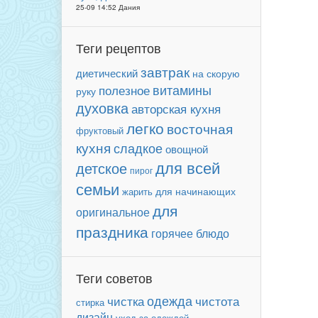
25-09 14:52 Дания
Теги рецептов
завтрак
диетический
на скорую
витамины
полезное
руку
духовка
авторская кухня
легко
восточная
фруктовый
кухня
сладкое
овощной
для всей
детское
пирог
семьи
для начинающих
жарить
для
оригинальное
праздника
горячее блюдо
Теги советов
чистка
одежда
чистота
стирка
дизайн
уход за одеждой