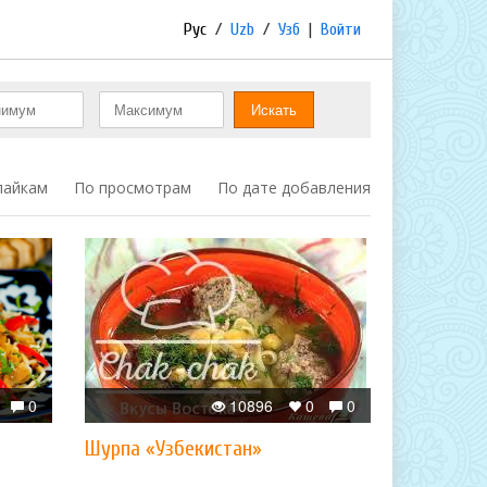
Рус
/
Uzb
/
Узб
|
Войти
лайкам
По просмотрам
По дате добавления
0
10896
0
0
Шурпа «Узбекистан»