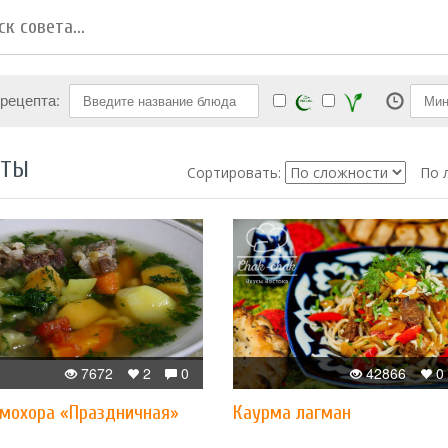
 рецепта:
ПТЫ
Сортировать:
По 
7672
2
0
42866
0
мохора «Праздничная»
Каурма лагман