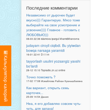
Последние комментарии
Независимо от дырочек будет
вкусно))) Гарантирую. Мясо тоже
выбирайте на свое усмотрение и
усвоение)))) Главное - готовить с
ЛЮБОВЬЮ)))
08-03 22:36 islamova ipargul khamidkhanovna
judayam ciroyli ciqibdi. Bu yiyiwdan
bowqa narsaga yaramidi
16-01 22:41 D i l i m
tayyorlash usulini yozsangiz yaxshi
bo'lardi
28-12 15:10 Topradio.zn.uz online
Точно поможеть ?
17-02 17:08 Исмайлова Райхан Куанышбаевна
Как вариант, открыть семь
карточек...
25-09 14:54 Дания
Неа, я его добавляю совсем чуть-
чуть, для запаха!