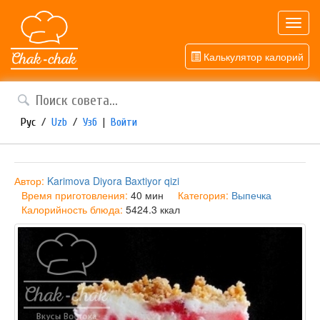
Toggl
navig
Калькулятор калорий
Рус
/
Uzb
/
Узб
|
Войти
Автор:
Karimova Diyora Baxtiyor qizi
Время приготовления:
40 мин
Категория:
Выпечка
Калорийность блюда:
5424.3 ккал