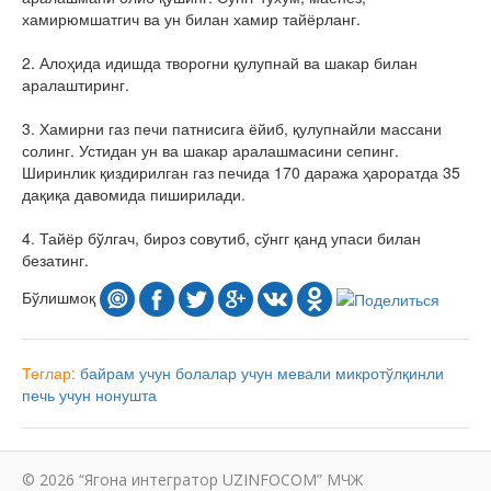
хамирюмшатгич ва ун билан хамир тайёрланг.
2. Алоҳида идишда творогни қулупнай ва шакар билан
аралаштиринг.
3. Хамирни газ печи патнисига ёйиб, қулупнайли массани
солинг. Устидан ун ва шакар аралашмасини сепинг.
Ширинлик қиздирилган газ печида 170 даража ҳароратда 35
дақиқа давомида пиширилади.
4. Тайёр бўлгач, бироз совутиб, сўнгг қанд упаси билан
безатинг.
Бўлишмоқ
Теглар:
байрам учун
болалар учун
мевали
микротўлқинли
печь учун
нонушта
© 2026 “Ягона интегратор UZINFOCOM” МЧЖ