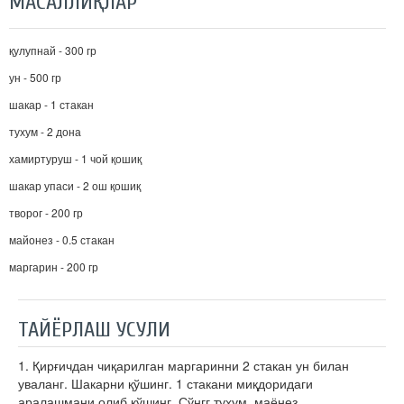
МАСАЛЛИҚЛАР
қулупнай - 300 гр
ун - 500 гр
шакар - 1 стакан
тухум - 2 дона
хамиртуруш - 1 чой қошиқ
шакар упаси - 2 ош қошиқ
творог - 200 гр
майонез - 0.5 стакан
маргарин - 200 гр
ТАЙЁРЛАШ УСУЛИ
1. Қирғичдан чиқарилган маргаринни 2 стакан ун билан
уваланг. Шакарни қўшинг. 1 стакани миқдоридаги
аралашмани олиб қўшинг. Сўнгг тухум, маёнез,