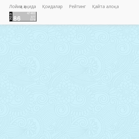
Лойиҳа ҳақида
Қоидалар
Рейтинг
Қайта алоқа