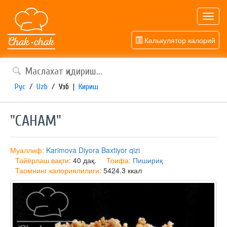
Toggl
navig
Калькулятор калорий
Рус
/
Uzb
/
Узб
|
Кириш
"САНАМ"
Муаллиф:
Karimova Diyora Baxtiyor qizi
Тайёрлаш вақти:
40 дақ.
Тоифа:
Пишириқ
Таомнинг калориялилиги:
5424.3 ккал