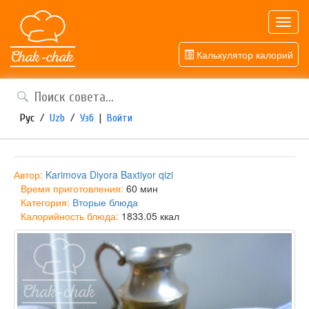
Toggl
navig
Калькулятор калорий
Рус
/
Uzb
/
Узб
|
Войти
Автор:
Karimova Diyora Baxtiyor qizi
Время приготовления:
60 мин
Категория:
Вторые блюда
Калорийность блюда:
1833.05 ккал