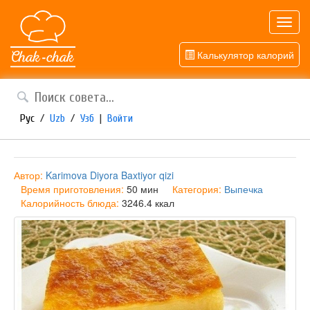
Toggl
navig
Калькулятор калорий
Рус
/
Uzb
/
Узб
|
Войти
Автор:
Karimova Diyora Baxtiyor qizi
Время приготовления:
50 мин
Категория:
Выпечка
Калорийность блюда:
3246.4 ккал