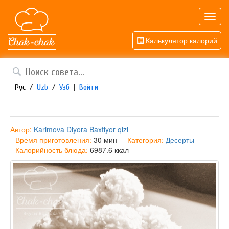
Toggl
navig
Калькулятор калорий
Рус
/
Uzb
/
Узб
|
Войти
Автор:
Karimova Diyora Baxtiyor qizi
Время приготовления:
30 мин
Категория:
Десерты
Калорийность блюда:
6987.6 ккал