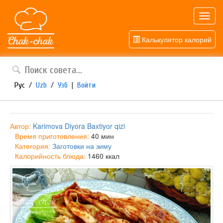
Toggl
navig
Калькулятор калорий
Рус
/
Uzb
/
Узб
|
Войти
Автор:
Karimova Diyora Baxtiyor qizi
Время приготовления:
40 мин
Категория:
Заготовки на зиму
Калорийность блюда:
1460 ккал