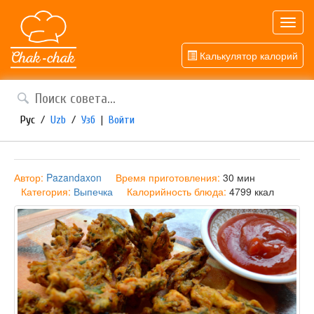
Toggl
navig
Калькулятор калорий
Рус
/
Uzb
/
Узб
|
Войти
Автор:
Pazandaxon
Время приготовления:
30 мин
Категория:
Выпечка
Калорийность блюда:
4799 ккал