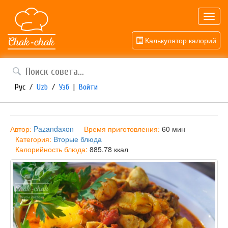
Toggl
navig
Калькулятор калорий
Рус
/
Uzb
/
Узб
|
Войти
Автор:
Pazandaxon
Время приготовления:
60 мин
Категория:
Вторые блюда
Калорийность блюда:
885.78 ккал