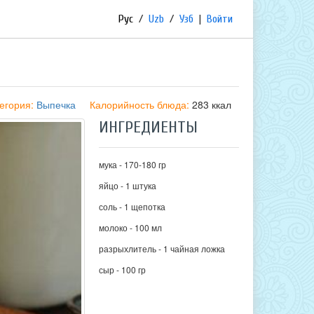
Рус
/
Uzb
/
Узб
|
Войти
егория:
Выпечка
Калорийность блюда:
283 ккал
ИНГРЕДИЕНТЫ
мука - 170-180 гр
яйцо - 1 штука
соль - 1 щепотка
молоко - 100 мл
разрыхлитель - 1 чайная ложка
сыр - 100 гр