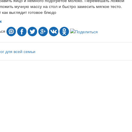
бавить яйцо и немного подогретое молоко. Перемешать ложкой
ложить мучную массу на стол и быстро замесить мягкое тесто.
т как выглядит готовое блюдо
к
ься
ог
для всей семьи