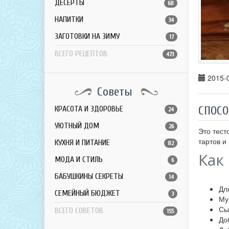
ДЕСЕРТЫ
68
НАПИТКИ
34
ЗАГОТОВКИ НА ЗИМУ
17
ВСЕГО РЕЦЕПТОВ
473
2015-0
Советы
СПОСО
КРАСОТА И ЗДОРОВЬЕ
24
УЮТНЫЙ ДОМ
26
Это тест
тартов и
КУХНЯ И ПИТАНИЕ
82
Как
МОДА И СТИЛЬ
6
БАБУШКИНЫ СЕКРЕТЫ
14
Дл
СЕМЕЙНЫЙ БЮДЖЕТ
3
Му
Сы
ВСЕГО СОВЕТОВ
155
До