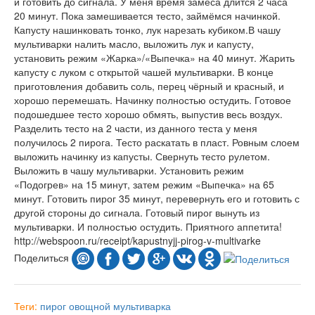
и готовить до сигнала. У меня время замеса длится 2 часа
20 минут. Пока замешивается тесто, займёмся начинкой.
Капусту нашинковать тонко, лук нарезать кубиком.В чашу
мультиварки налить масло, выложить лук и капусту,
установить режим «Жарка»/«Выпечка» на 40 минут. Жарить
капусту с луком с открытой чашей мультиварки. В конце
приготовления добавить соль, перец чёрный и красный, и
хорошо перемешать. Начинку полностью остудить. Готовое
подошедшее тесто хорошо обмять, выпустив весь воздух.
Разделить тесто на 2 части, из данного теста у меня
получилось 2 пирога. Тесто раскатать в пласт. Ровным слоем
выложить начинку из капусты. Свернуть тесто рулетом.
Выложить в чашу мультиварки. Установить режим
«Подогрев» на 15 минут, затем режим «Выпечка» на 65
минут. Готовить пирог 35 минут, перевернуть его и готовить с
другой стороны до сигнала. Готовый пирог вынуть из
мультиварки. И полностью остудить. Приятного аппетита!
http://webspoon.ru/receipt/kapustnyjj-pirog-v-multivarke
Поделиться
Теги:
пирог
овощной
мультиварка