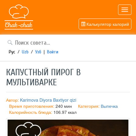
Toggl
navig
Калькулятор калорий
Рус
/
Uzb
/
Узб
|
Войти
КАПУСТНЫЙ ПИРОГ В
МУЛЬТИВАРКЕ
Автор:
Karimova Diyora Baxtiyor qizi
Время приготовления:
240 мин
Категория:
Выпечка
Калорийность блюда:
106.97 ккал