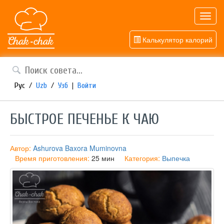
Toggl
navig
Калькулятор калорий
Рус
/
Uzb
/
Узб
|
Войти
БЫСТРОЕ ПЕЧЕНЬЕ К ЧАЮ
Автор:
Ashurova Baxora Muminovna
Время приготовления:
25 мин
Категория:
Выпечка