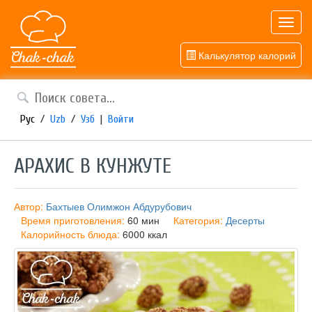
Toggl
navig
Калькулятор калорий
Рус
/
Uzb
/
Узб
|
Войти
АРАХИС В КУНЖУТЕ
Автор:
Бахтыев Олимжон Абдурубович
Время приготовления:
60 мин
Категория:
Десерты
Калорийность блюда:
6000 ккал