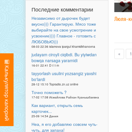
Последние комментарии
Независимо от дырочек будет
Люля-к
вкусно))) Гарантирую. Мясо тоже
выбирайте на свое усмотрение и
усвоение)))) Главное - готовить с
ЛЮБОВЬЮ)))
08-03 22:36 islamova ipargul khamidkhanovna
«
1
judayam ciroyli ciqibdi. Bu yiyiwdan
bowqa narsaga yaramidi
16-01 22:41 D i l i m
tayyorlash usulini yozsangiz yaxshi
bo'lardi
28-12 15:10 Topradio.zn.uz online
Точно поможеть ?
17-02 17:08 Исмайлова Райхан Куанышбаевна
Как вариант, открыть семь
карточек...
25-09 14:54 Дания
Неа, я его добавляю совсем чуть-
чуть, для запаха!