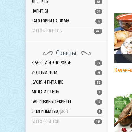
ДЕСЕРТЫ
68
НАПИТКИ
34
ЗАГОТОВКИ НА ЗИМУ
17
ВСЕГО РЕЦЕПТОВ
473
Советы
КРАСОТА И ЗДОРОВЬЕ
24
​Казан-
УЮТНЫЙ ДОМ
26
КУХНЯ И ПИТАНИЕ
82
МОДА И СТИЛЬ
6
БАБУШКИНЫ СЕКРЕТЫ
14
СЕМЕЙНЫЙ БЮДЖЕТ
3
ВСЕГО СОВЕТОВ
155