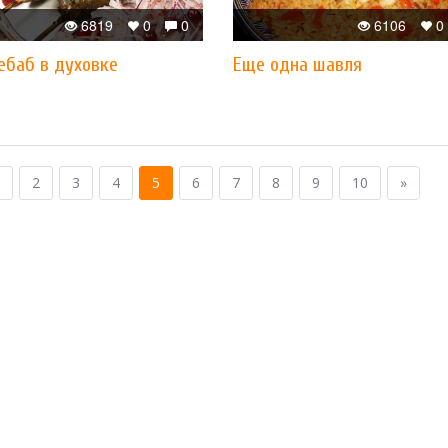
6819
0
0
6106
0
ебаб в духовке
Еще одна шавля
2
3
4
5
6
7
8
9
10
»