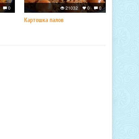
0
21032
0
0
​Картошка палов