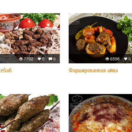
7702
0
0
6598
0
кебаб
Фаршированная айва