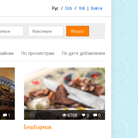
Рус
/
Uzb
/
Узб
|
Войти
лайкам
По просмотрам
По дате добавления
1
6708
0
0
Бешбармак