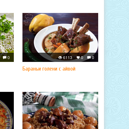
0
6113
0
0
Бараньи голени с айвой