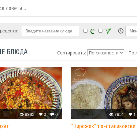
 рецепта:
ЫЕ БЛЮДА
Сортировать:
По 
6983
0
0
7651
1
ухат
"Пирожок" по-сталиковски