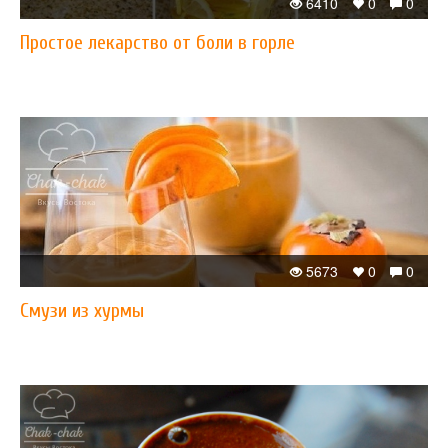
6410
0
0
Простое лекарство от боли в горле
5673
0
0
Смузи из хурмы