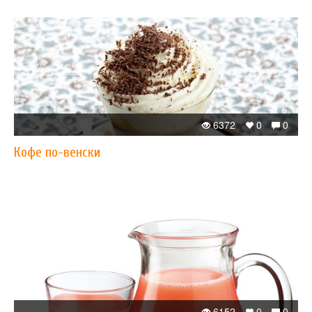
6372
0
0
Кофе по-венски
6152
0
0