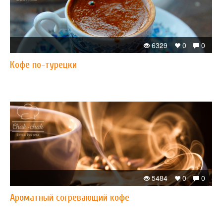
6329
0
0
Кофе по-турецки
5484
0
0
Ароматный согревающий кофе