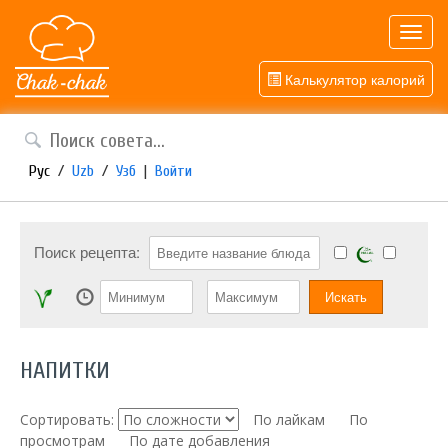
Toggl
navig
Калькулятор калорий
Рус
/
Uzb
/
Узб
|
Войти
Поиск рецепта:
НАПИТКИ
Сортировать:
По лайкам
По
просмотрам
По дате добавления