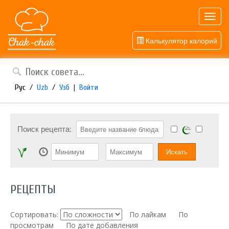
Toggl
navig
Калькулятор калорий
Рус
/
Uzb
/
Узб
|
Войти
Поиск рецепта:
РЕЦЕПТЫ
Сортировать:
По лайкам
По
просмотрам
По дате добавления