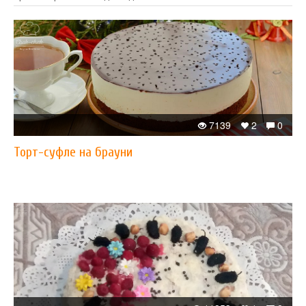
7139
2
0
Торт-суфле на брауни