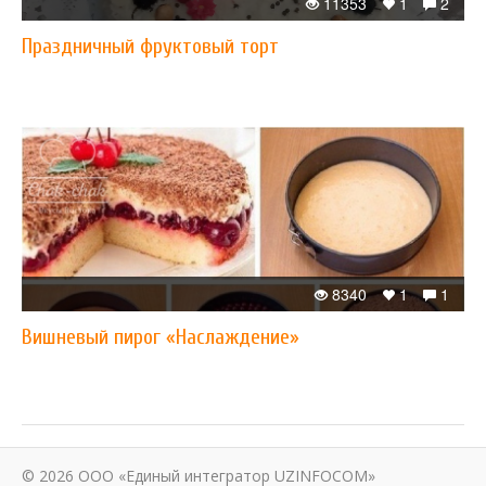
11353
1
2
Праздничный фруктовый торт
8340
1
1
Вишневый пирог «Наслаждение»
© 2026 ООО «Единый интегратор UZINFOCOM»