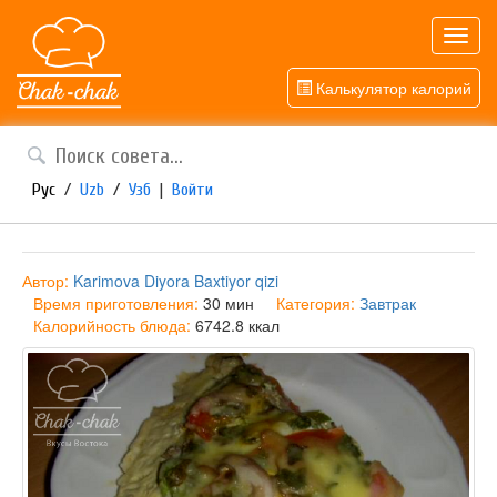
Toggl
navig
Калькулятор калорий
Рус
/
Uzb
/
Узб
|
Войти
Автор:
Karimova Diyora Baxtiyor qizi
Время приготовления:
30 мин
Категория:
Завтрак
Калорийность блюда:
6742.8 ккал