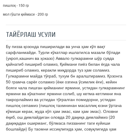
пишлоқ - 150 гр
мол гўшти қиймаси - 200 гр
ТАЙЁРЛАШ УСУЛИ
Бу пизза қозонда пиширилади ва унча ҳам кўп вақт
сарфланмайди. Турли кўкатлар ишлатилса мазали бўлади
(укроп,кашнич ва ҳоказо) Аввало гулкарамни шўр сувда
қайнатиб пишириб оламиз, Қиймани пиёз билан ёғда чала
пишириб оламиз, керакли миқдорда туз ҳам соламиз.
Гулкарамни майда тўғраб, тухум бн аралштирамиз. Қозонга
50 грамча сарёғ соламиз (ёки озгина ўсимлик ёғи), кейин
бояги чала пишган қийманинг ярмини, устидан гулкарамнинг
ярмини ва кўкатнинг ярмини солиб, шу кетма-кетликни яна
такрорлаймиз ва устидан тўғралган помидорни, устидан
пишлоқ сепамиз (пишлоқ тахмнинан масаллиқ юзни ўртача
кўмиши керак, жуда кўп ҳам эмас, кам ҳам эмас). Оловни
ёқиб, ош димлайдиган оловда 20 дақиқа димлаймиз (20
дақиқадан оширманг, бўлмаса пиззанинг таги куйиши
бошлайди) Бу таомни иссиқлигида ҳам, совуқлигида ҳам