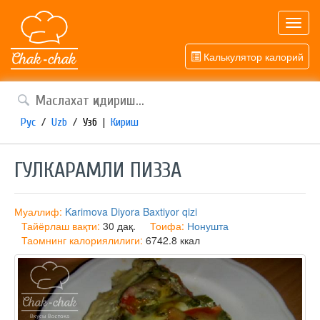
Toggl
navig
Калькулятор калорий
Рус
/
Uzb
/
Узб
|
Кириш
ГУЛКАРАМЛИ ПИЗЗА
Муаллиф:
Karimova Diyora Baxtiyor qizi
Тайёрлаш вақти:
30 дақ.
Тоифа:
Нонушта
Таомнинг калориялилиги:
6742.8 ккал