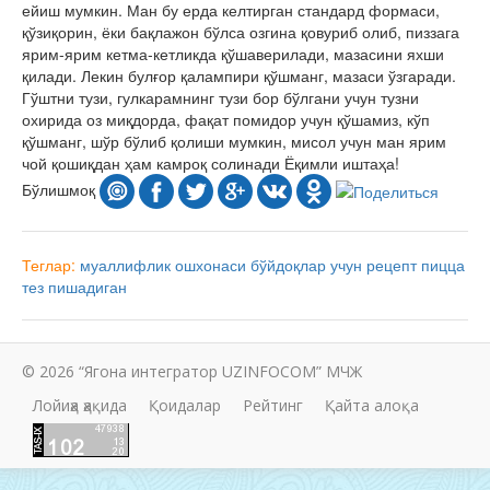
ейиш мумкин. Ман бу ерда келтирган стандард формаси,
қўзиқорин, ёки бақлажон бўлса озгина қовуриб олиб, пиззага
ярим-ярим кетма-кетликда қўшаверилади, мазасини яхши
қилади. Лекин булғор қалампири қўшманг, мазаси ўзгаради.
Гўштни тузи, гулкарамнинг тузи бор бўлгани учун тузни
охирида оз миқдорда, фақат помидор учун қўшамиз, кўп
қўшманг, шўр бўлиб қолиши мумкин, мисол учун ман ярим
чой қошиқдан ҳам камроқ солинади Ёқимли иштаҳа!
Бўлишмоқ
Теглар:
муаллифлик ошхонаси
бўйдоқлар учун рецепт
пицца
тез пишадиган
© 2026 “Ягона интегратор UZINFOCOM” МЧЖ
Лойиҳа ҳақида
Қоидалар
Рейтинг
Қайта алоқа