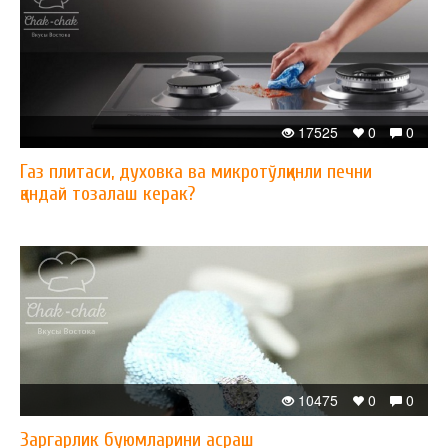
17525
0
0
Газ плитаси, духовка ва микротўлқинли печни
қандай тозалаш керак?
10475
0
0
Заргарлик буюмларини асраш