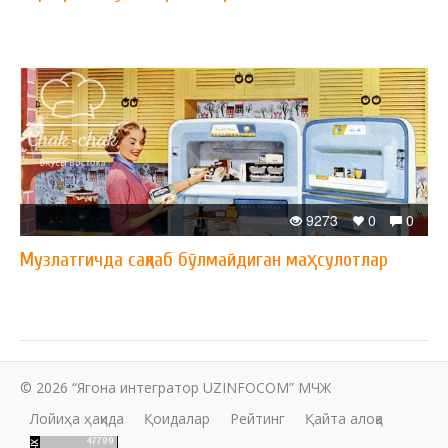
9273
0
0
Музлатгичда сақлаб бўлмайдиган маҳсулотлар
© 2026 “Ягона интегратор UZINFOCOM” МЧЖ
Лойиҳа ҳақида
Қоидалар
Рейтинг
Қайта алоқа