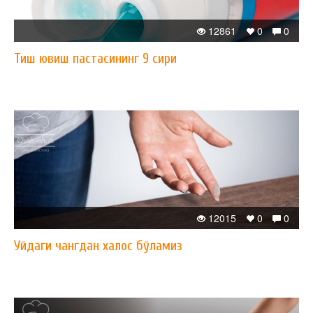
12861
0
0
Тиш ювиш пастасининг 9 сири
12015
0
0
Уйдаги чангдан халос бўламиз