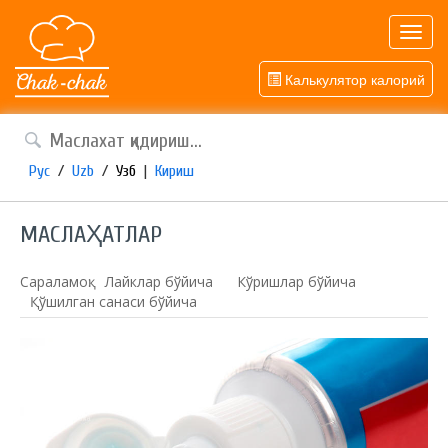
Toggl
navig
Калькулятор калорий
Рус
/
Uzb
/
Узб
|
Кириш
МАСЛАҲАТЛАР
Сараламоқ:
Лайклар бўйича
Кўришлар бўйича
Қўшилган санаси бўйича