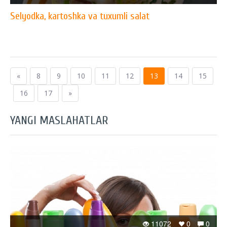
Selyodka, kartoshka va tuxumli salat
«
8
9
10
11
12
13
14
15
16
17
»
YANGI MASLAHATLAR
11072
0
0