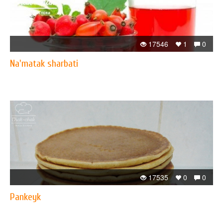
17546
1
0
Na'matak sharbati
17535
0
0
Pankeyk