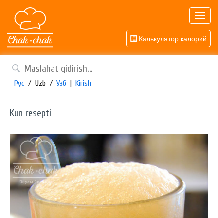
Toggl
navig
Калькулятор калорий
Рус
/
Uzb
/
Узб
|
Kirish
Kun resepti