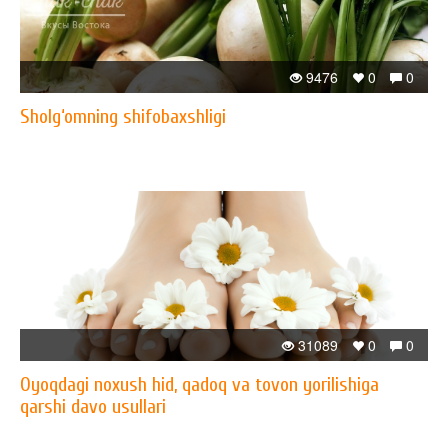
9476
0
0
Sholg‘omning shifobaxshligi
31089
0
0
Oyoqdagi noxush hid, qadoq va tovon yorilishiga
qarshi davo usullari