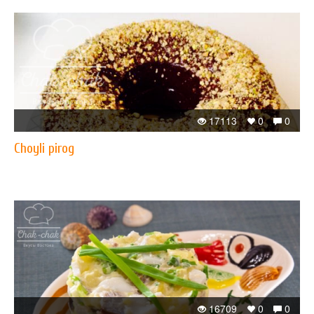
17113
0
0
Choyli pirog
16709
0
0