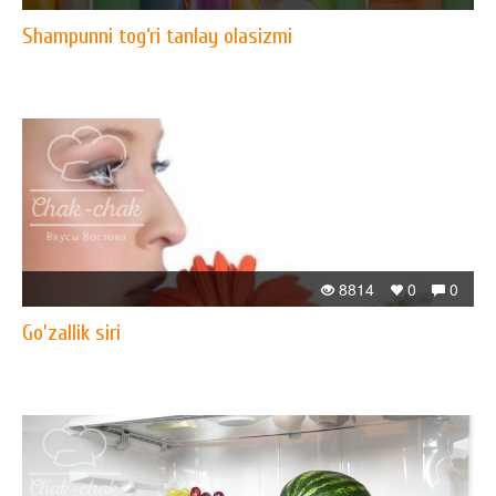
Shampunni tog‘ri tanlay olasizmi
8814
0
0
Go'zallik siri