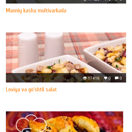
Manniy kasha multivarkada
17416
0
0
Loviya va go‘shtli salat