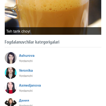
Teh tarik choyi
Foydalanuvchilar kategoriyalari
Ashurova
Yordamchi
Veronika
Yordamchi
Axmedjanova
Yordamchi
Дания
Yordamchi