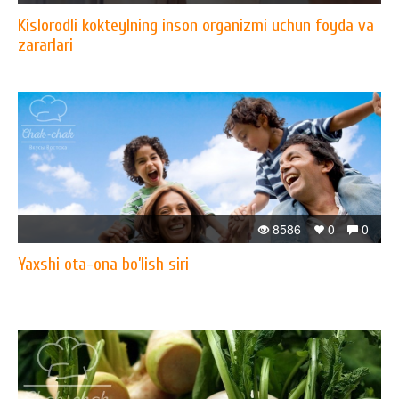
Kislorodli kokteylning inson organizmi uchun foyda va
zararlari
8586
0
0
Yaxshi ota-ona bo’lish siri