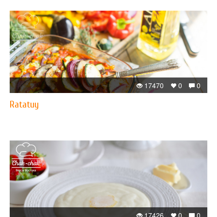
17470
0
0
Ratatuy
17426
0
0