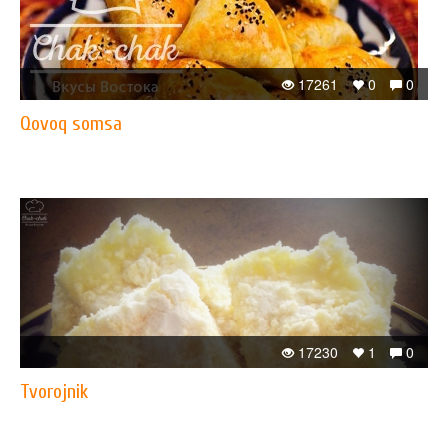
17261
0
0
Qovoq somsa
17230
1
0
Tvorojnik