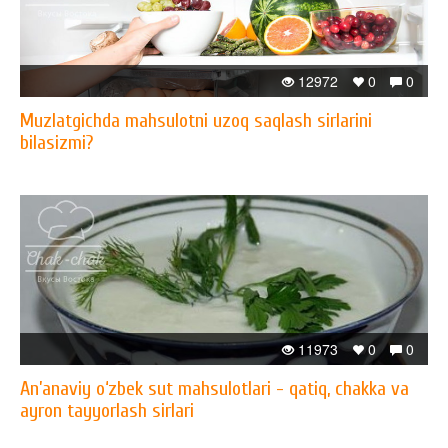
12972
0
0
Muzlatgichda mahsulotni uzoq saqlash sirlarini
bilasizmi?
11973
0
0
An’anaviy o‘zbek sut mahsulotlari - qatiq, chakka va
ayron tayyorlash sirlari