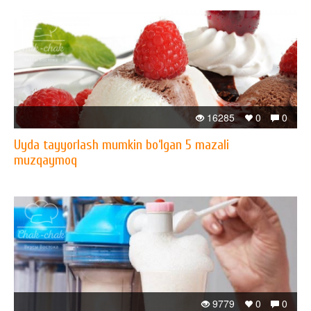
16285
0
0
Uyda tayyorlash mumkin bo‘lgan 5 mazali
muzqaymoq
9779
0
0