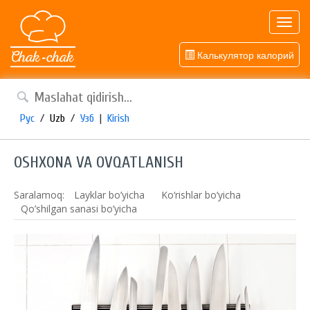
Toggl
navig
Калькулятор калорий
Рус
/
Uzb
/
Узб
|
Kirish
OSHXONA VA OVQATLANISH
Saralamoq:
Layklar bo’yicha
Ko‘rishlar bo‘yicha
Qo’shilgan sanasi bo’yicha