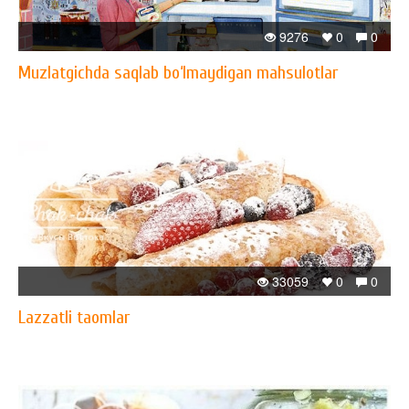
9276
0
0
Muzlatgichda saqlab bo‘lmaydigan mahsulotlar
33059
0
0
Lazzatli taomlar