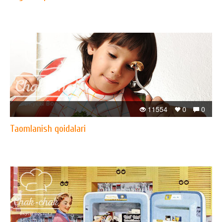
11554
0
0
Taomlanish qoidalari