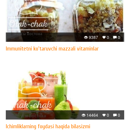
9387
0
0
Immunitetni ko'taruvchi mazzali vitaminlar
14464
0
0
Ichimliklarning foydasi haqida bilasizmi