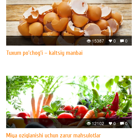
15387
0
0
Tuxum po'chog'i – kaltsiy manbai
12102
0
0
Miya oziqlanishi uchun zarur mahsulotlar