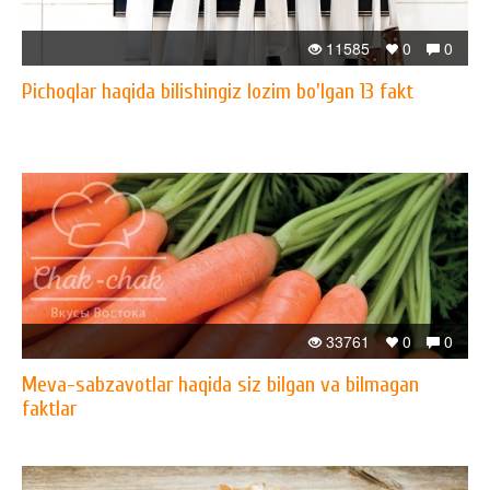
11585
0
0
Pichoqlar haqida bilishingiz lozim bo'lgan 13 fakt
33761
0
0
Meva-sabzavotlar haqida siz bilgan va bilmagan
faktlar