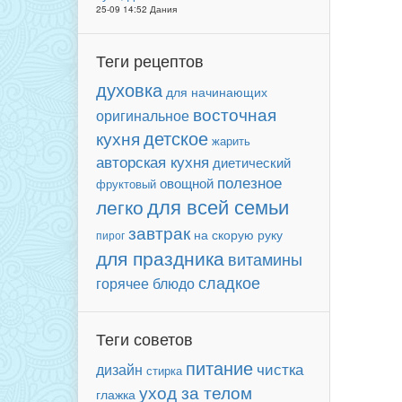
25-09 14:52 Дания
Теги рецептов
духовка
для начинающих
восточная
оригинальное
детское
кухня
жарить
авторская кухня
диетический
полезное
овощной
фруктовый
для всей семьи
легко
завтрак
на скорую руку
пирог
для праздника
витамины
сладкое
горячее блюдо
Теги советов
питание
чистка
дизайн
стирка
уход за телом
глажка