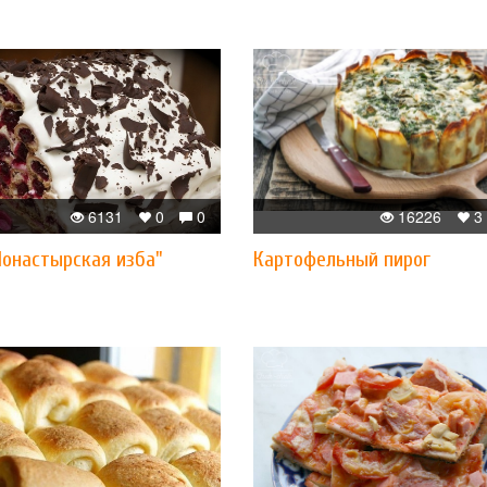
6131
0
0
16226
3
Монастырская изба"
Картофельный пирог