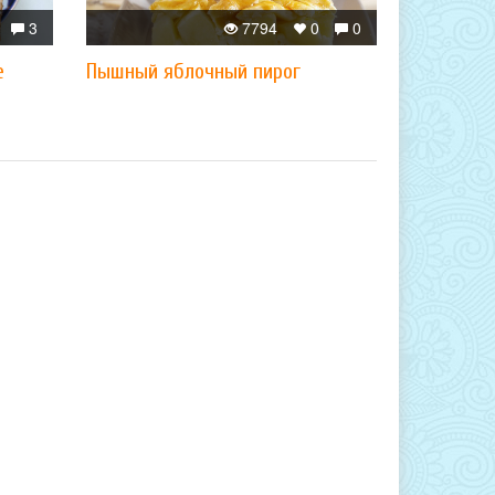
3
7794
0
0
е
Пышный яблочный пирог