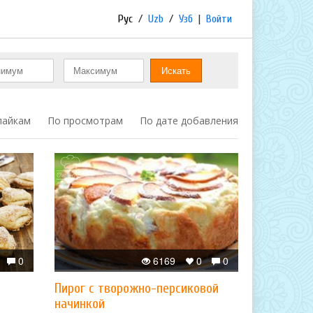
Рус
/
Uzb
/
Узб
|
Войти
лайкам
По просмотрам
По дате добавления
0
6169
0
0
Пирог с творожно-персиковой
начинкой