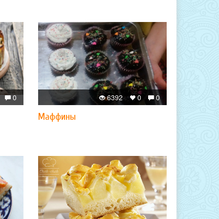
0
6392
0
0
Маффины