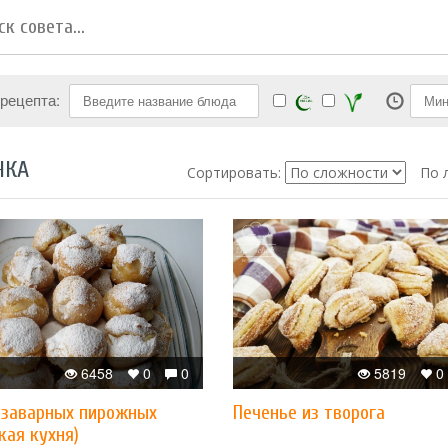
 рецепта:
ЧКА
Сортировать:
По 
6458
0
0
5819
0
 заварных пирожных
Печенье из творога
кая кухня)