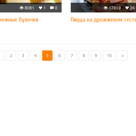
8081
1
0
17919
26
нежные булочки
Пицца на дрожжевом тест
2
3
4
5
6
7
8
9
10
»