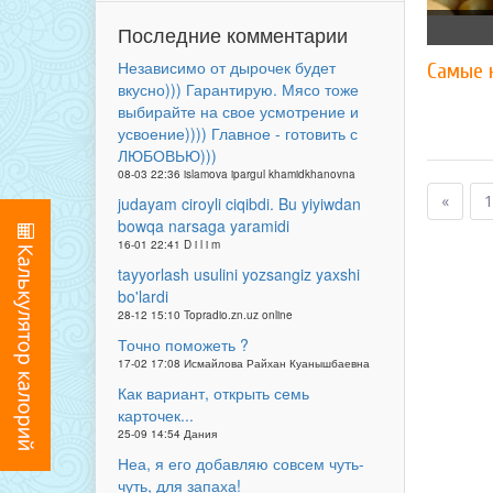
Последние комментарии
Независимо от дырочек будет
Самые 
вкусно))) Гарантирую. Мясо тоже
выбирайте на свое усмотрение и
усвоение)))) Главное - готовить с
ЛЮБОВЬЮ)))
08-03 22:36 islamova ipargul khamidkhanovna
«
1
judayam ciroyli ciqibdi. Bu yiyiwdan
bowqa narsaga yaramidi
16-01 22:41 D i l i m
tayyorlash usulini yozsangiz yaxshi
bo'lardi
28-12 15:10 Topradio.zn.uz online
Точно поможеть ?
17-02 17:08 Исмайлова Райхан Куанышбаевна
Как вариант, открыть семь
карточек...
25-09 14:54 Дания
Неа, я его добавляю совсем чуть-
чуть, для запаха!