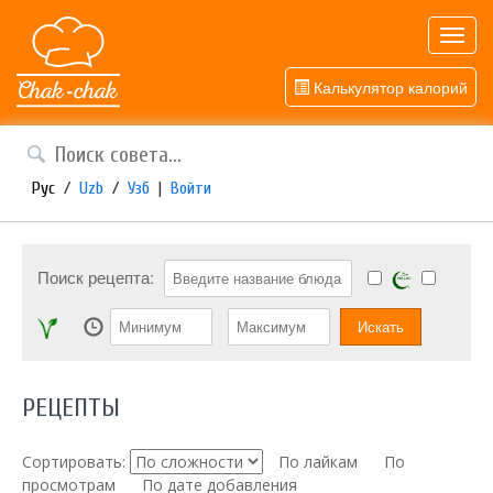
Toggl
navig
Калькулятор калорий
Рус
/
Uzb
/
Узб
|
Войти
Поиск рецепта:
РЕЦЕПТЫ
Сортировать:
По лайкам
По
просмотрам
По дате добавления