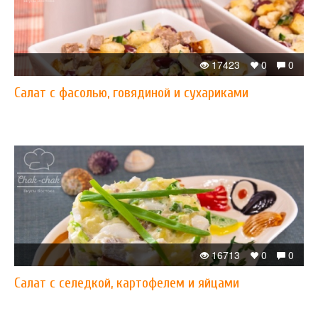
17423
0
0
Салат с фасолью, говядиной и сухариками
16713
0
0
Салат с селедкой, картофелем и яйцами