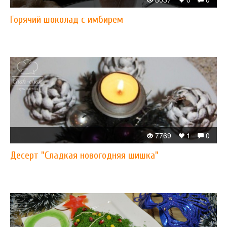
Горячий шоколад с имбирем
7769
1
0
Десерт "Сладкая новогодняя шишка"