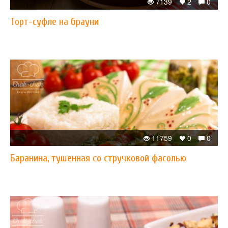
7139
2
0
Торт-суфле на брауни
11759
0
0
Баранина, тушенная со стручковой фасолью