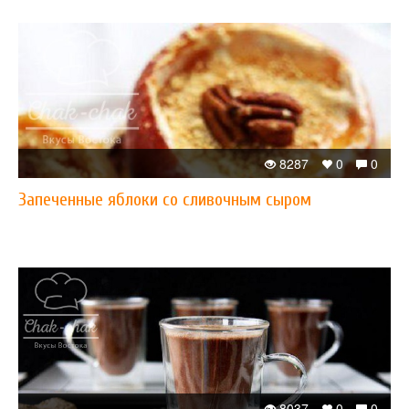
8287
0
0
Запеченные яблоки со сливочным сыром
8037
0
0