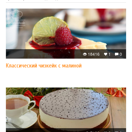
18416
1
0
Классический чизкейк с малиной