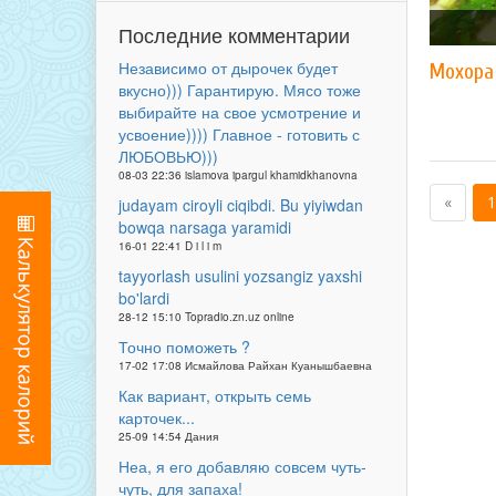
Последние комментарии
Независимо от дырочек будет
Мохора
вкусно))) Гарантирую. Мясо тоже
выбирайте на свое усмотрение и
усвоение)))) Главное - готовить с
ЛЮБОВЬЮ)))
08-03 22:36 islamova ipargul khamidkhanovna
«
1
judayam ciroyli ciqibdi. Bu yiyiwdan
bowqa narsaga yaramidi
16-01 22:41 D i l i m
tayyorlash usulini yozsangiz yaxshi
bo'lardi
28-12 15:10 Topradio.zn.uz online
Точно поможеть ?
17-02 17:08 Исмайлова Райхан Куанышбаевна
Как вариант, открыть семь
карточек...
25-09 14:54 Дания
Неа, я его добавляю совсем чуть-
чуть, для запаха!