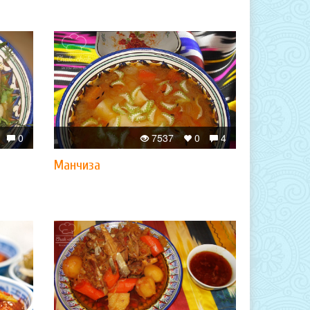
0
7537
0
4
Манчиза