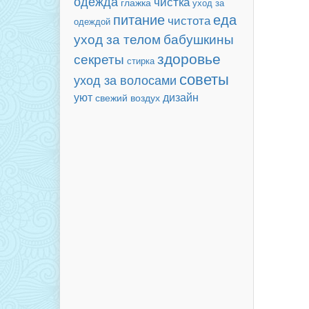
одежда
чистка
глажка
уход за
еда
питание
чистота
одеждой
бабушкины
уход за телом
здоровье
секреты
стирка
советы
уход за волосами
уют
дизайн
свежий воздух