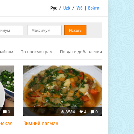
Рус
/
Uzb
/
Узб
|
Войти
лайкам
По просмотрам
По дате добавления
0
8584
4
0
нская
Зимний лагман