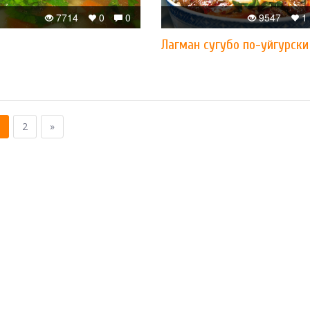
7714
0
0
9547
1
Лагман сугубо по-уйгурски
2
»