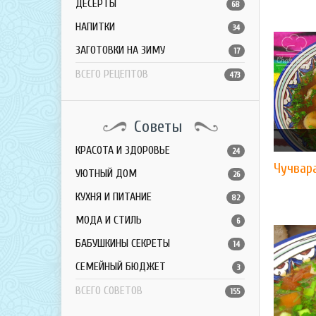
ДЕСЕРТЫ
68
НАПИТКИ
34
ЗАГОТОВКИ НА ЗИМУ
17
ВСЕГО РЕЦЕПТОВ
473
Советы
КРАСОТА И ЗДОРОВЬЕ
24
Чучвар
УЮТНЫЙ ДОМ
26
КУХНЯ И ПИТАНИЕ
82
МОДА И СТИЛЬ
6
БАБУШКИНЫ СЕКРЕТЫ
14
СЕМЕЙНЫЙ БЮДЖЕТ
3
ВСЕГО СОВЕТОВ
155