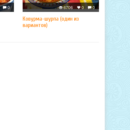
0
6706
0
0
Ковурма-шурпа (один из
вариантов)