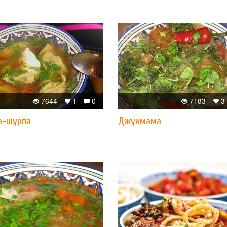
7644
1
0
7183
3
а-шурпа
Джунмама