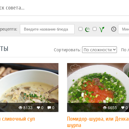
 рецепта:
ПТЫ
Сортировать:
По 
8133
0
0
6655
0
й сливочный суп
Помидор-шурва, или Дехка
шурпа