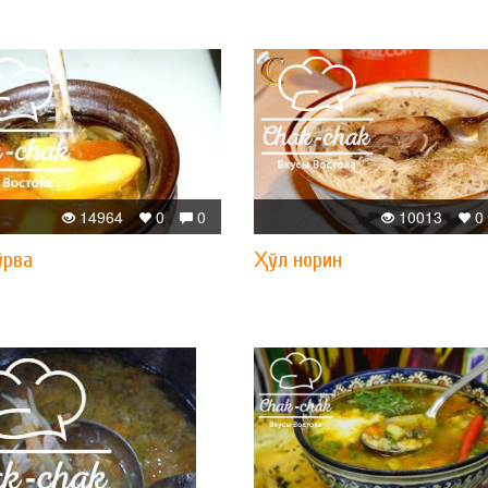
14964
0
0
10013
0
ўрва
Ҳўл норин