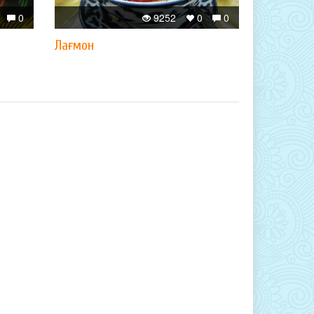
0
9252
0
0
Лағмон