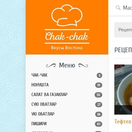
Рецеп
РЕЦЕ
Меню
ЧАК-ЧАК
6
НОНУШТА
39
САЛАТ ВА ГАЗАКЛАР
50
СУЮҚ ОВҚАТЛАР
27
ҚУЮҚ ОВҚАТЛАР
66
Тефтел
ПИШИРИҚ
81