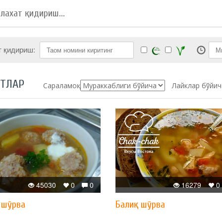
т қидириш:
ПТЛАР
Сараламоқ:
Лайклар бўйич
45030
0
0
16279
0
 шўрва
Балиқ шўрва