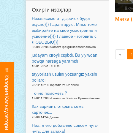
Охирги изоҳлар
Независимо от дырочек будет
Мазза (
вкусно))) Гарантирую. Мясо тоже
выбирайте на свое усмотрение и
усвоение)))) Главное - готовить с
ЛЮБОВЬЮ)))
08-03 22:36 islamova ipargul khamidkhanovna
«
1
judayam ciroyli ciqibdi. Bu yiyiwdan
bowqa narsaga yaramidi
16-01 22:41 D i l i m
tayyorlash usulini yozsangiz yaxshi
bo'lardi
28-12 15:10 Topradio.zn.uz online
Точно поможеть ?
17-02 17:08 Исмайлова Райхан Куанышбаевна
Как вариант, открыть семь
карточек...
25-09 14:54 Дания
Неа, я его добавляю совсем чуть-
чуть, для запаха!