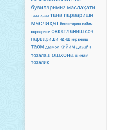
бувиларимиз маслаҳати
тана парвариши
тоза ҳаво
маслаҳат
кийим
йиғиштириш
овқатланиш
соч
парвариши
парвариши
идиш
кир ювиш
таом
кийим
дизайн
дазмол
ошхона
тозалаш
шинам
тозалик