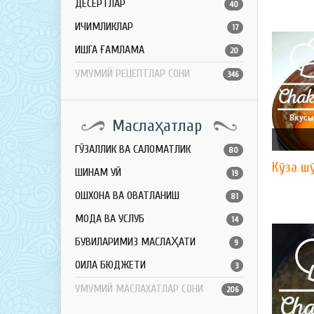
ДЕСЕРТЛАР
40
ИЧИМЛИКЛАР
17
ҚИШГА ҒАМЛАМА
20
УМУМИЙ РЕЦЕПТЛАР СОНИ
346
Маслаҳатлар
ГЎЗАЛЛИК ВА САЛОМАТЛИК
80
Кўза ш
ШИНАМ УЙ
19
ОШХОНА ВА ОВҚАТЛАНИШ
81
МОДА ВА УСЛУБ
14
БУВИЛАРИМИЗ МАСЛАҲАТИ
9
ОИЛА БЮДЖЕТИ
3
УМУМИЙ МАСЛАХАТЛАР СОНИ
206