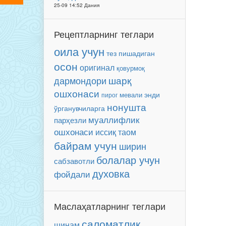
25-09 14:52 Дания
Рецептларнинг теглари
оила учун
тез пишадиган
осон
оригинал
қовурмоқ
шарқ
дармондори
ошхонаси
энди
мевали
пирог
нонушта
ўрганувчиларга
муаллифлик
парҳезли
ошхонаси
иссиқ таом
байрам учун
ширин
болалар учун
сабзавотли
духовка
фойдали
Маслаҳатларнинг теглари
саломатлик
шинам