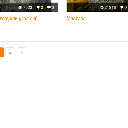
7523
0
0
21918
0
товуқли угра ош)
Мастава
2
»