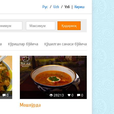
Рус
/
Uzb
/
Узб
|
Кириш
а
Кўришлар бўйича
Қўшилган санаси бўйича
0
28213
0
0
Мошхўрда