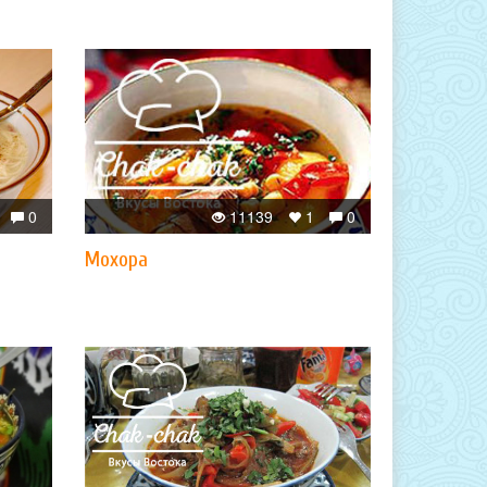
0
11139
1
0
Мохора