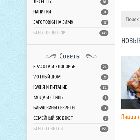
ДЕСЕРТЫ
68
НАПИТКИ
34
Поиск
ЗАГОТОВКИ НА ЗИМУ
17
ВСЕГО РЕЦЕПТОВ
473
НОВЫ
Советы
КРАСОТА И ЗДОРОВЬЕ
24
УЮТНЫЙ ДОМ
26
КУХНЯ И ПИТАНИЕ
82
МОДА И СТИЛЬ
6
БАБУШКИНЫ СЕКРЕТЫ
14
Пицца 
СЕМЕЙНЫЙ БЮДЖЕТ
3
ВСЕГО СОВЕТОВ
155