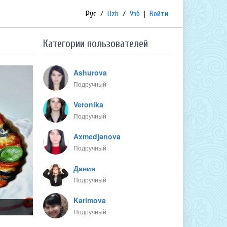
Рус
/
Uzb
/
Узб
|
Войти
Категории пользователей
Ashurova
Подручный
Veronika
Подручный
Axmedjanova
Подручный
Дания
Подручный
Karimova
Подручный