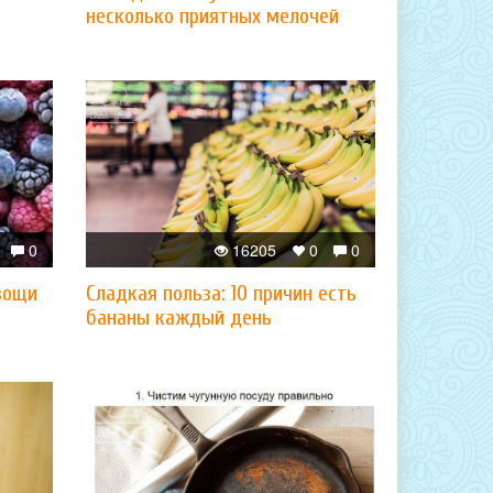
несколько приятных мелочей
0
16205
0
0
вощи
Сладкая польза: 10 причин есть
бананы каждый день