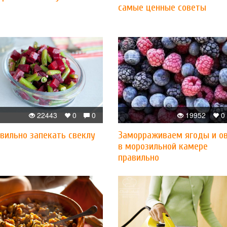
самые ценные советы
22443
0
0
19952
0
вильно запекать свеклу
Заморраживаем ягоды и о
в морозильной камере
правильно