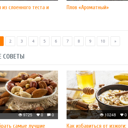
 из слоенного теста и
Плов «Ароматный»
2
3
4
5
6
7
8
9
10
»
Е СОВЕТЫ
9725
0
0
10248
0
брать самые лучшие
Как избавиться от изжоги: