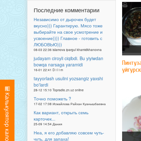
Последние комментарии
Независимо от дырочек будет
вкусно))) Гарантирую. Мясо тоже
выбирайте на свое усмотрение и
усвоение)))) Главное - готовить с
ЛЮБОВЬЮ)))
08-03 22:36 islamova ipargul khamidkhanovna
judayam ciroyli ciqibdi. Bu yiyiwdan
Пинтуза
bowqa narsaga yaramidi
уйгурс
16-01 22:41 D i l i m
tayyorlash usulini yozsangiz yaxshi
bo'lardi
28-12 15:10 Topradio.zn.uz online
Точно поможеть ?
17-02 17:08 Исмайлова Райхан Куанышбаевна
Как вариант, открыть семь
карточек...
25-09 14:54 Дания
Неа, я его добавляю совсем чуть-
чуть, для запаха!