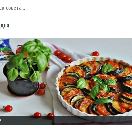
 дня
й