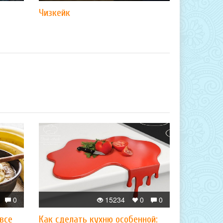
Чизкейк
0
15234
0
0
 все
Как сделать кухню особенной: