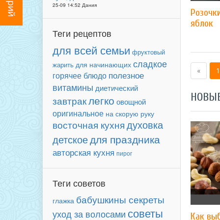
25-09 14:52 Дания
Розочки
яблок
Теги рецептов
для всей семьи
фруктовый
сладкое
для начинающих
жарить
«
1
полезное
горячее блюдо
витамины
диетический
НОВЫ
легко
завтрак
овощной
оригинальное
на скорую руку
духовка
восточная кухня
для праздника
детское
авторская кухня
пирог
Теги советов
бабушкины секреты
глажка
советы
уход за волосами
Как вы