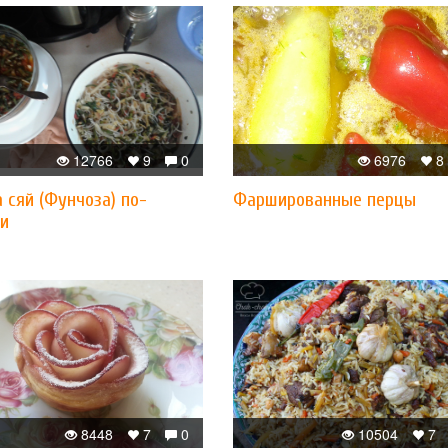
12766
9
0
6976
8
 сяй (Фунчоза) по-
Фаршированные перцы
ки
8448
7
0
10504
7