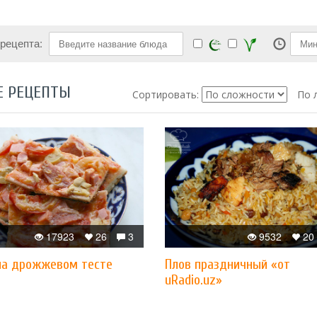
 рецепта:
Е РЕЦЕПТЫ
Сортировать:
По 
17923
26
3
9532
20
на дрожжевом тесте
Плов праздничный «от
uRadio.uz»