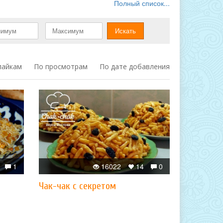
Полный список...
лайкам
По просмотрам
По дате добавления
1
16022
14
0
Чак-чак с секретом