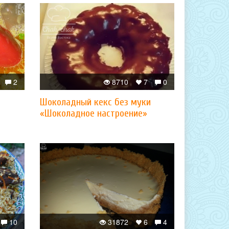
2
8710
7
0
Шоколадный кекс без муки
«Шоколадное настроение»
10
31872
6
4