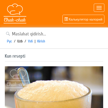
Toggl
navig
Калькулятор калорий
Рус
/
Uzb
/
Узб
|
Kirish
Kun resepti