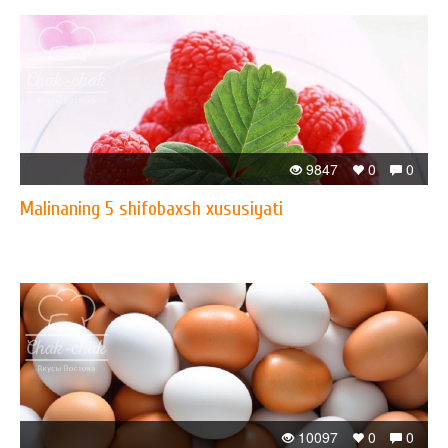
9847
0
0
Malinaning 5 shifobaxsh xususiyati
10097
0
0