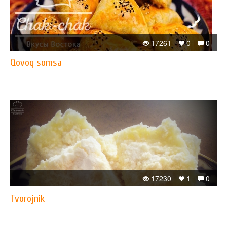
17261
0
0
Qovoq somsa
17230
1
0
Tvorojnik