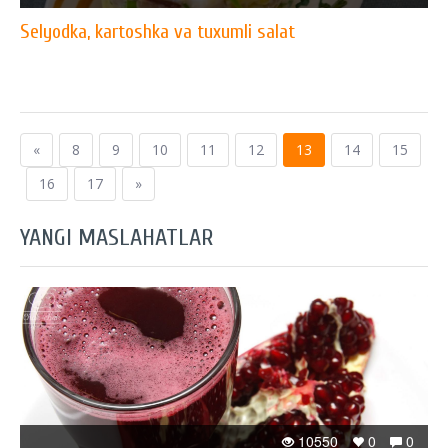
Selyodka, kartoshka va tuxumli salat
«
8
9
10
11
12
13
14
15
16
17
»
YANGI MASLAHATLAR
10550
0
0