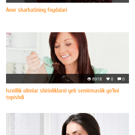
Anor sharbatining foydalari
8918
0
0
Isroillik olimlar shirinliklarni yeb semirmaslik yo‘lini
topishdi