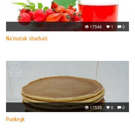
17546
1
0
Na'matak sharbati
17535
0
0
Pankeyk