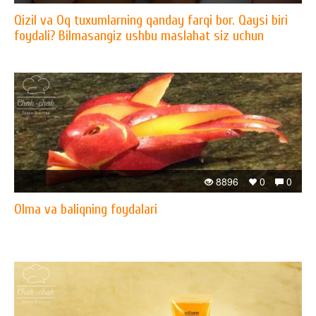
Qizil va Oq tuxumlarning qanday farqi bor. Qaysi biri
foydali? Bilmasangiz ushbu maslahat siz uchun
8896
0
0
Olma va baliqning foydalari