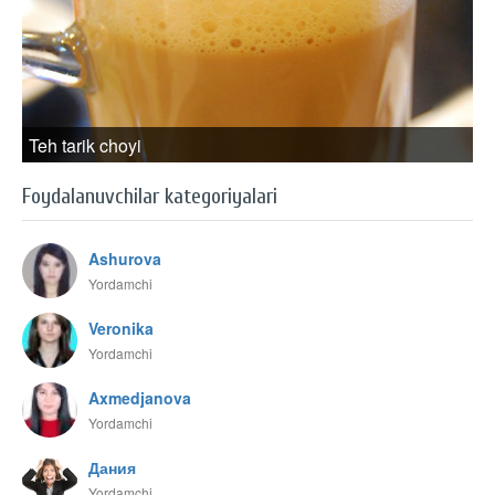
Teh tarik choyi
Foydalanuvchilar kategoriyalari
Ashurova
Yordamchi
Veronika
Yordamchi
Axmedjanova
Yordamchi
Дания
Yordamchi