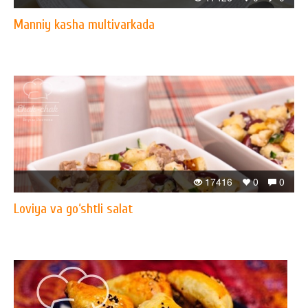
Manniy kasha multivarkada
17416
0
0
Loviya va go‘shtli salat