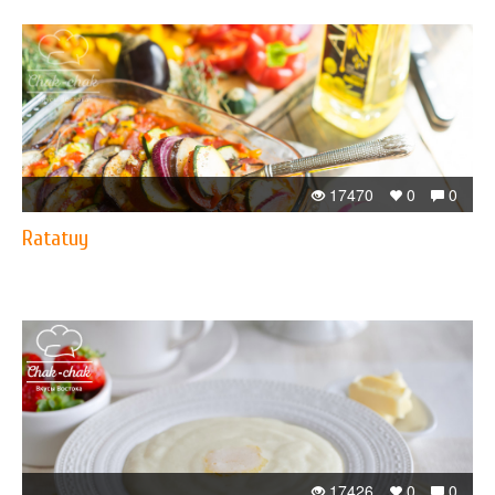
17470
0
0
Ratatuy
17426
0
0