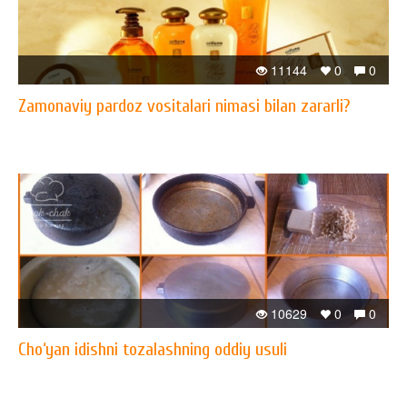
11144
0
0
Zamonaviy pardoz vositalari nimasi bilan zararli?
10629
0
0
Cho‘yan idishni tozalashning oddiy usuli