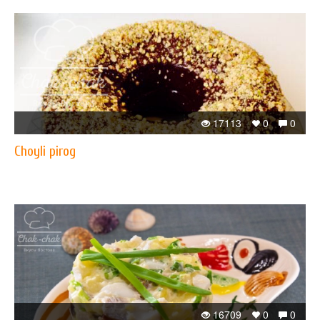
17113
0
0
Choyli pirog
16709
0
0