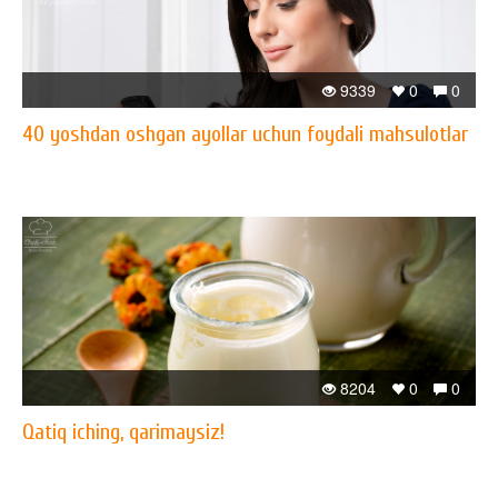
9339
0
0
40 yoshdan oshgan ayollar uchun foydali mahsulotlar
8204
0
0
Qatiq iching, qarimaysiz!