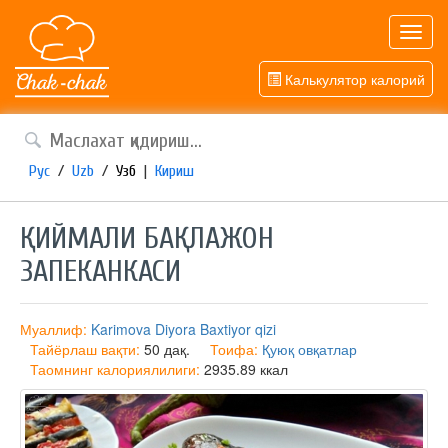
Toggl
navig
Калькулятор калорий
Рус
/
Uzb
/
Узб
|
Кириш
ҚИЙМАЛИ БАҚЛАЖОН
ЗАПЕКАНКАСИ
Муаллиф:
Karimova Diyora Baxtiyor qizi
Тайёрлаш вақти:
50 дақ.
Тоифа:
Қуюқ овқатлар
Таомнинг калориялилиги:
2935.89 ккал