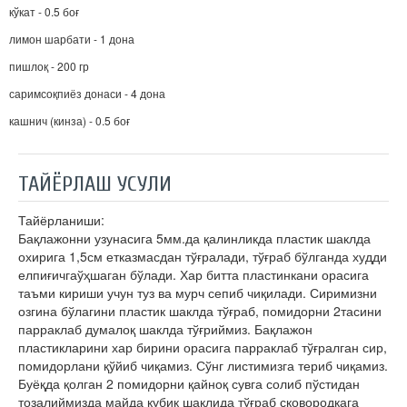
кўкат - 0.5 боғ
лимон шарбати - 1 дона
пишлоқ - 200 гр
саримсоқпиёз донаси - 4 дона
кашнич (кинза) - 0.5 боғ
ТАЙЁРЛАШ УСУЛИ
Тайёрланиши:
Бақлажонни узунасига 5мм.да қалинликда пластик шаклда
охирига 1,5см етказмасдан тўғралади, тўғраб бўлганда худди
елпиғичгаўҳшаган бўлади. Хар битта пластинкани орасига
таъми кириши учун туз ва мурч сепиб чиқилади. Сиримизни
озгина бўлагини пластик шаклда тўғраб, помидорни 2тасини
парраклаб думалоқ шаклда тўғриймиз. Бақлажон
пластикларини хар бирини орасига парраклаб тўғралган сир,
помидорлани қўйиб чиқамиз. Сўнг листимизга териб чиқамиз.
Буёқда қолган 2 помидорни қайноқ сувга солиб пўстидан
тозалиймизда майда кубик шаклида тўғраб сковородкага