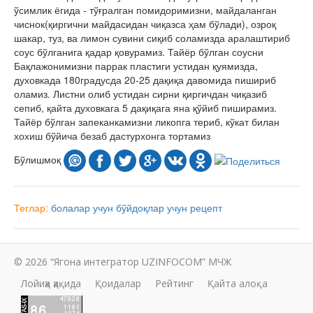
ўсимлик ёгида - тўғралган помидоримизни, майдаланган
чиснок(қиргични майдасидан чиқазса ҳам бўлади), озроқ
шакар, туз, ва лимон сувини сиқиб соламизда аралаштириб
соус бўлганига қадар қовурамиз. Тайёр бўлган соусни
Бақлажонимизни паррак пластиги устидан қуямизда,
духовкада 180градусда 20-25 дақиқа давомида пишириб
оламиз. Листни олиб устидан сирни қиргичдан чиқазиб
сепиб, қайта духовкага 5 дақиқага яна қўйиб пиширамиз.
Тайёр бўлган запеканкамизни ликопга териб, кўкат билан
хохиш бўйича безаб дастурхонга тортамиз
Бўлишмоқ
Теглар:
болалар учун
бўйдоқлар учун рецепт
© 2026 “Ягона интегратор UZINFOCOM” МЧЖ
Лойиҳа ҳақида
Қоидалар
Рейтинг
Қайта алоқа