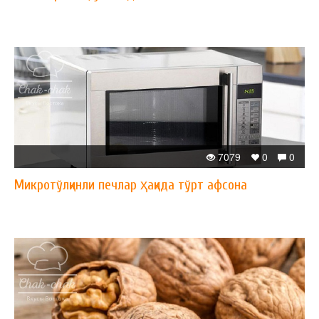
7079
0
0
Микротўлқинли печлар ҳақида тўрт афсона