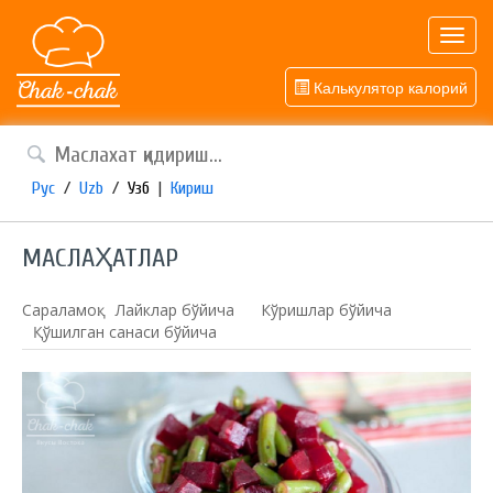
Toggl
navig
Калькулятор калорий
Рус
/
Uzb
/
Узб
|
Кириш
МАСЛАҲАТЛАР
Сараламоқ:
Лайклар бўйича
Кўришлар бўйича
Қўшилган санаси бўйича