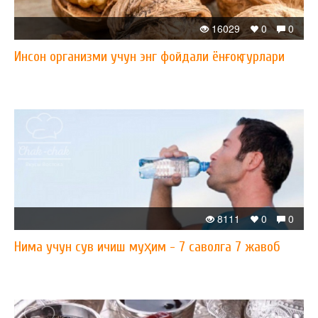
16029
0
0
Инсон организми учун энг фойдали ёнғоқ турлари
8111
0
0
Нима учун сув ичиш муҳим - 7 саволга 7 жавоб