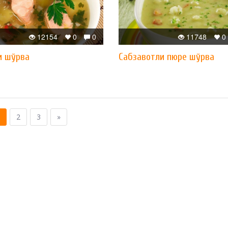
12154
0
0
11748
0
и шўрва
Сабзавотли пюре шўрва
2
3
»