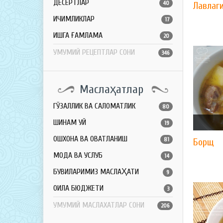
ДЕСЕРТЛАР
40
Лавлаг
ИЧИМЛИКЛАР
17
ҚИШГА ҒАМЛАМА
20
УМУМИЙ РЕЦЕПТЛАР СОНИ
346
Маслаҳатлар
ГЎЗАЛЛИК ВА САЛОМАТЛИК
80
ШИНАМ УЙ
19
ОШХОНА ВА ОВҚАТЛАНИШ
81
Борщ
МОДА ВА УСЛУБ
14
БУВИЛАРИМИЗ МАСЛАҲАТИ
9
ОИЛА БЮДЖЕТИ
3
УМУМИЙ МАСЛАХАТЛАР СОНИ
206