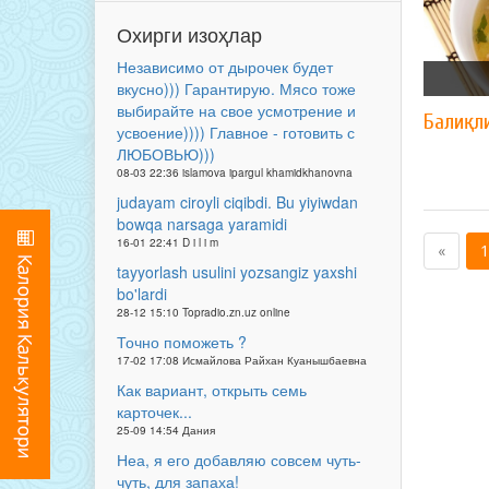
Охирги изоҳлар
Независимо от дырочек будет
вкусно))) Гарантирую. Мясо тоже
выбирайте на свое усмотрение и
Балиқл
усвоение)))) Главное - готовить с
ЛЮБОВЬЮ)))
08-03 22:36 islamova ipargul khamidkhanovna
judayam ciroyli ciqibdi. Bu yiyiwdan
bowqa narsaga yaramidi
16-01 22:41 D i l i m
«
1
tayyorlash usulini yozsangiz yaxshi
bo'lardi
28-12 15:10 Topradio.zn.uz online
Точно поможеть ?
17-02 17:08 Исмайлова Райхан Куанышбаевна
Как вариант, открыть семь
карточек...
25-09 14:54 Дания
Неа, я его добавляю совсем чуть-
чуть, для запаха!