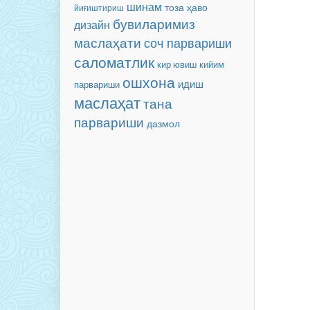
шинам
тоза ҳаво
йиғиштириш
бувиларимиз
дизайн
маслаҳати
соч парвариши
саломатлик
кийим
кир ювиш
ошхона
идиш
парвариши
маслаҳат
тана
парвариши
дазмол