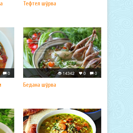
ва
Тефтел шўрва
0
14342
0
0
и
Бедана шўрва