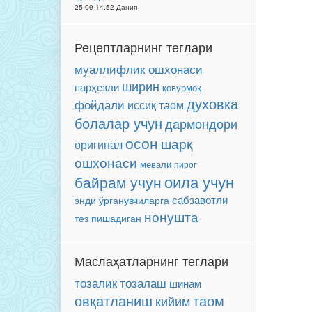
25-09 14:52 Дания
Рецептларнинг теглари
муаллифлик ошхонаси
ширин
парҳезли
қовурмоқ
духовка
фойдали
иссиқ таом
болалар учун
дармондори
осон
шарқ
оригинал
ошхонаси
мевали
пирог
оила учун
байрам учун
сабзавотли
энди ўрганувчиларга
нонушта
тез пишадиган
Маслаҳатларнинг теглари
тозалаш
тозалик
шинам
таом
овқатланиш
кийим