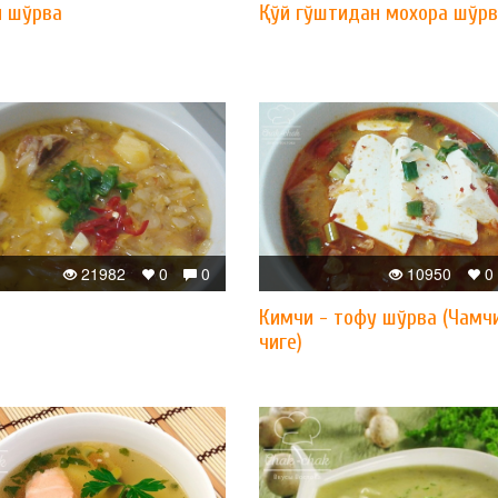
и шўрва
Қўй гўштидан мохора шўр
21982
0
0
10950
0
Кимчи - тофу шўрва (Чамч
чиге)