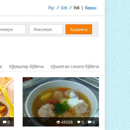
Рус
/
Uzb
/
Узб
|
Кириш
а
Кўришлар бўйича
Қўшилган санаси бўйича
0
45028
0
0