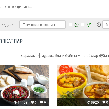
т қидириш:
ОВҚАТЛАР
Сараламоқ:
Лайклар бўйич
14409
0
0
8920
0