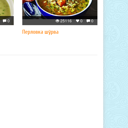
0
25116
0
0
Перловка шўрва