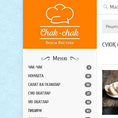
Рецеп
СУЮҚ 
Меню
ЧАК-ЧАК
6
НОНУШТА
39
САЛАТ ВА ГАЗАКЛАР
50
СУЮҚ ОВҚАТЛАР
27
ҚУЮҚ ОВҚАТЛАР
66
ПИШИРИҚ
81