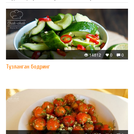
14812
0
0
Тузланган бодринг