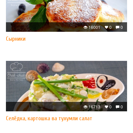
16001
0
0
Сырники
16713
0
0
Селёдка, картошка ва тухумли салат