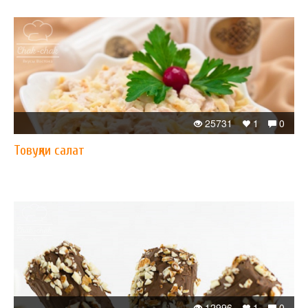
25731
1
0
Товуқли салат
12996
1
0