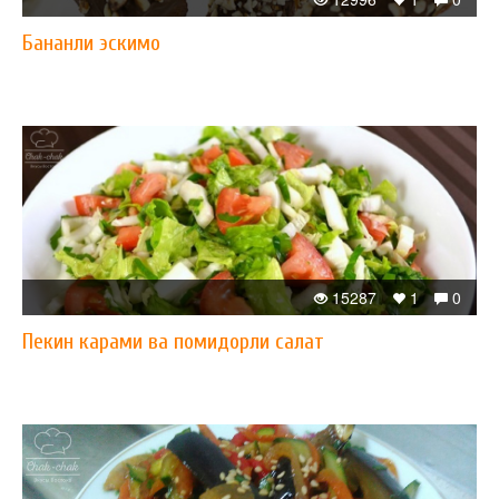
Бананли эскимо
15287
1
0
Пекин карами ва помидорли салат