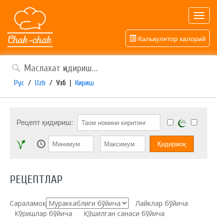
Toggl
navig
Калькулятор калорий
Рус
/
Uzb
/
Узб
|
Кириш
Рецепт қидириш:
РЕЦЕПТЛАР
Сараламоқ:
Лайклар бўйича
Кўришлар бўйича
Қўшилган санаси бўйича