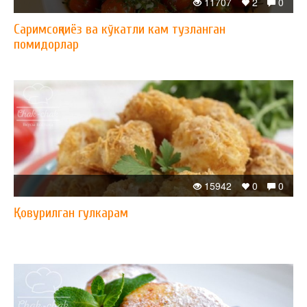
11707
2
0
Саримсоқпиёз ва кўкатли кам тузланган
помидорлар
15942
0
0
Қовурилган гулкарам