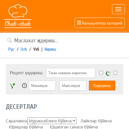
Toggl
navig
Калькулятор калорий
Рус
/
Uzb
/
Узб
|
Кириш
Рецепт қидириш:
ДЕСЕРТЛАР
Сараламоқ:
Лайклар бўйича
Кўришлар бўйича
Қўшилган санаси бўйича