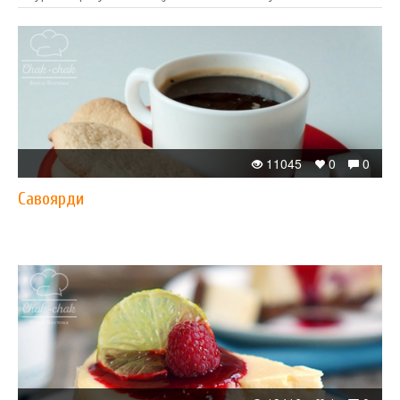
11045
0
0
Савоярди