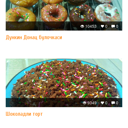
10453
0
0
Дункин Донац булочкаси
9349
0
0
Шоколадли торт