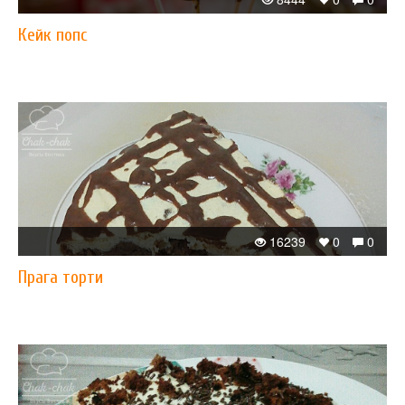
Кейк попс
16239
0
0
Прага торти