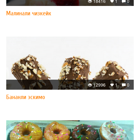
18416
1
0
Малинали чизкейк
12996
1
0
Бананли эскимо