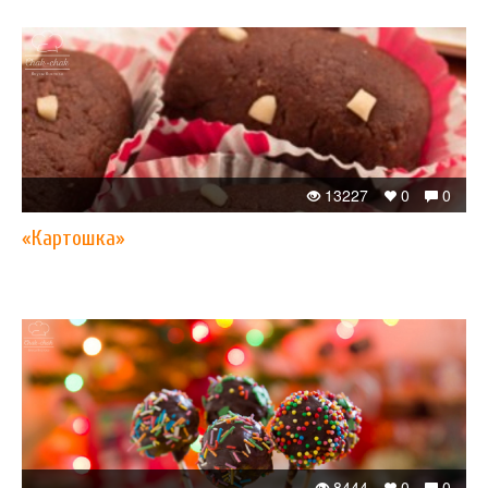
13227
0
0
«Картошка»
8444
0
0