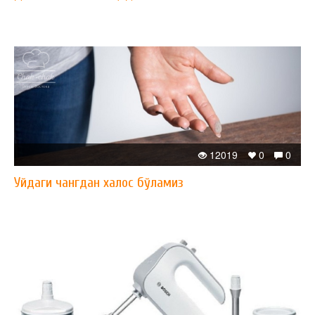
12019
0
0
Уйдаги чангдан халос бўламиз