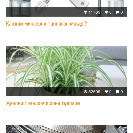
11769
0
0
Қандай миксерни танлаган маъқул?
32609
0
0
Ҳавони тозаловчи хона гуллари