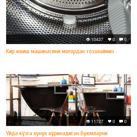
10437
0
0
Кир ювиш машинасини моғордан тозалаймиз
11727
0
0
Уйда кўзга хунук кўринадиган буюмларни