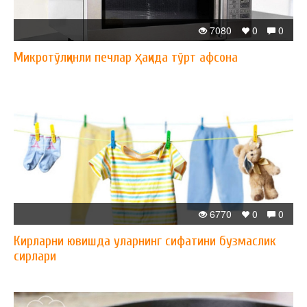
7080
0
0
Микротўлқинли печлар ҳақида тўрт афсона
6770
0
0
Кирларни ювишда уларнинг сифатини бузмаслик
сирлари