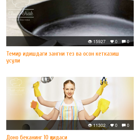
15927
0
0
Темир идишдаги зангни тез ва осон кетказиш
усули
11302
0
0
Доно беканинг 10 қоидаси