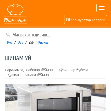
Toggl
navig
Калькулятор калорий
Рус
/
Uzb
/
Узб
|
Кириш
ШИНАМ УЙ
Сараламоқ:
Лайклар бўйича
Кўришлар бўйича
Қўшилган санаси бўйича