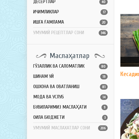
ДЕСЕРТЛАР
40
ИЧИМЛИКЛАР
17
ҚИШГА ҒАМЛАМА
20
УМУМИЙ РЕЦЕПТЛАР СОНИ
346
Маслаҳатлар
ГЎЗАЛЛИК ВА САЛОМАТЛИК
80
Кесади
ШИНАМ УЙ
19
ОШХОНА ВА ОВҚАТЛАНИШ
81
МОДА ВА УСЛУБ
14
БУВИЛАРИМИЗ МАСЛАҲАТИ
9
ОИЛА БЮДЖЕТИ
3
УМУМИЙ МАСЛАХАТЛАР СОНИ
206