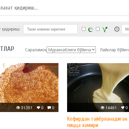
т қидириш:
ПТЛАР
Сараламоқ:
Лайклар бўйич
31351
0
0
14461
0
Кефирдан тайёрланадиган
пицца хамири