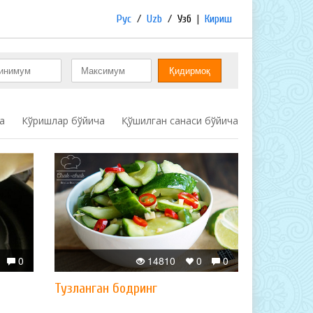
Рус
/
Uzb
/
Узб
|
Кириш
а
Кўришлар бўйича
Қўшилган санаси бўйича
0
14810
0
0
Тузланган бодринг