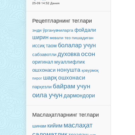
25-09 14:52 Дания
Рецептларнинг теглари
фойдали
энди ўрганувчиларга
ширин
мевали
тез пишадиган
болалар учун
иссиқ таом
осон
духовка
сабзавотли
муаллифлик
оригинал
нонушта
ошхонаси
қовурмоқ
шарқ ошхонаси
пирог
байрам учун
парҳезли
оила учун
дармондори
Маслаҳатларнинг теглари
маслаҳат
кийим
шинам
саломатлик
тозалаш