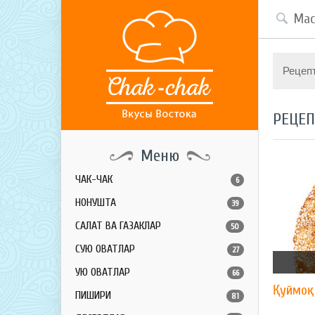
Рецеп
РЕЦЕ
Меню
ЧАК-ЧАК
6
НОНУШТА
39
САЛАТ ВА ГАЗАКЛАР
50
СУЮҚ ОВҚАТЛАР
27
ҚУЮҚ ОВҚАТЛАР
66
Қуймоқ
ПИШИРИҚ
81