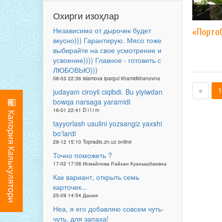
Охирги изоҳлар
Независимо от дырочек будет
«Порто
вкусно))) Гарантирую. Мясо тоже
выбирайте на свое усмотрение и
усвоение)))) Главное - готовить с
ЛЮБОВЬЮ)))
08-03 22:36 islamova ipargul khamidkhanovna
«
1
judayam ciroyli ciqibdi. Bu yiyiwdan
bowqa narsaga yaramidi
16-01 22:41 D i l i m
tayyorlash usulini yozsangiz yaxshi
bo'lardi
28-12 15:10 Topradio.zn.uz online
Точно поможеть ?
17-02 17:08 Исмайлова Райхан Куанышбаевна
Как вариант, открыть семь
карточек...
25-09 14:54 Дания
Неа, я его добавляю совсем чуть-
чуть, для запаха!