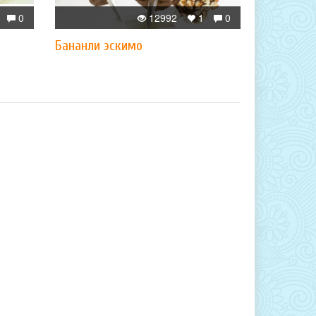
0
12992
1
0
Бананли эскимо