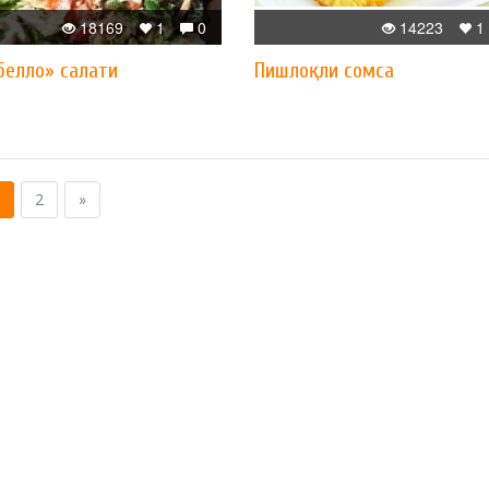
18169
1
0
14223
1
белло» салати
Пишлоқли сомса
2
»