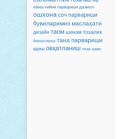
кир
кийим парвариши
дазмол
ювиш
ошхона
соч парвариши
бувиларимиз маслаҳати
таом
тозалик
дизайн
шинам
тана парвариши
йиғиштириш
овқатланиш
идиш
тоза ҳаво