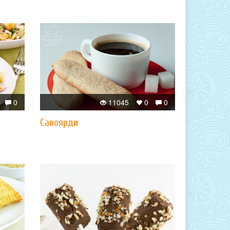
0
11045
0
0
Савоярди