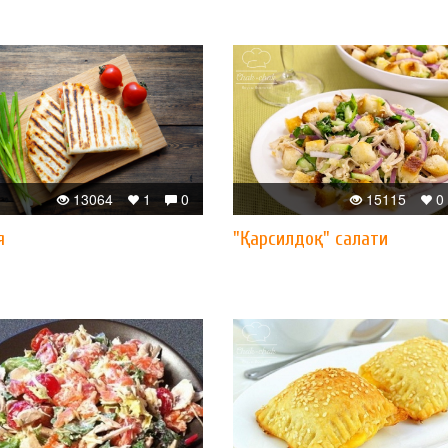
13064
1
0
15115
0
я
"Қарсилдоқ" салати