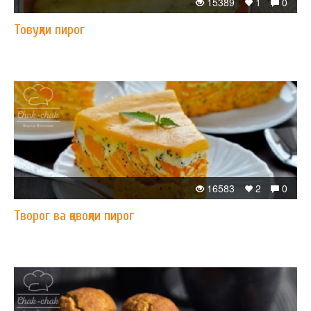
15389
1
0
Товуқли пирог
16583
2
0
Творог ва қовоқли пирог