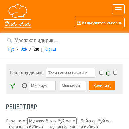
Toggl
navig
Калькулятор калорий
Рус
/
Uzb
/
Узб
|
Кириш
Рецепт қидириш:
РЕЦЕПТЛАР
Сараламоқ:
Лайклар бўйича
Кўришлар бўйича
Қўшилган санаси бўйича