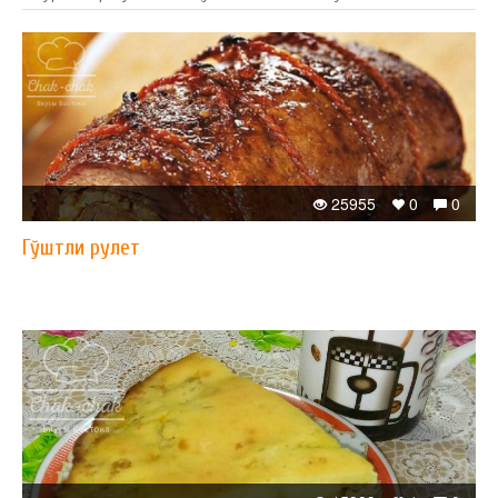
25955
0
0
Гўштли рулет