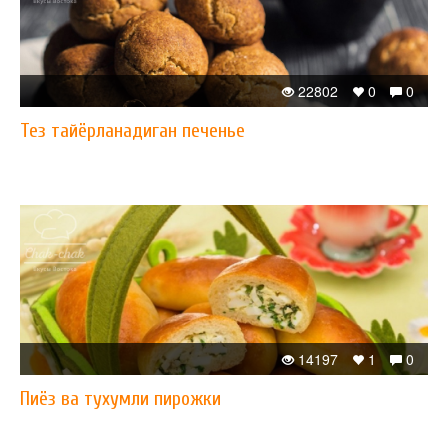
22802
0
0
Тез тайёрланадиган печенье
14197
1
0
Пиёз ва тухумли пирожки