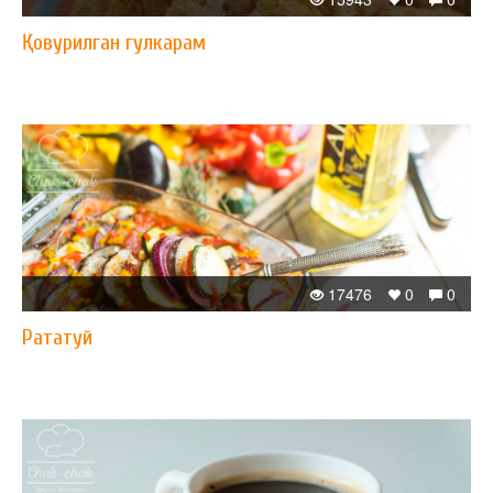
Қовурилган гулкарам
17476
0
0
Рататуй