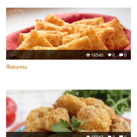
16540
0
0
Фокачча
15943
0
0