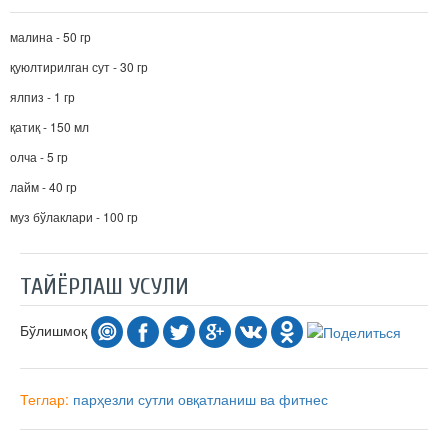
малина - 50 гр
қуюлтирилган сут - 30 гр
ялпиз - 1 гр
қатиқ - 150 мл
олча - 5 гр
лайм - 40 гр
муз бўлаклари - 100 гр
ТАЙЁРЛАШ УСУЛИ
Бўлишмоқ
Теглар:
парҳезли
сутли
овқатланиш ва фитнес