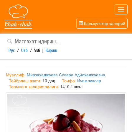
Toggl
navig
Калькулятор калорий
Рус
/
Uzb
/
Узб
|
Кириш
Муаллиф:
Мирзахаджаева Севара Адилхаджаевна
Тайёрлаш вақти:
10 дақ.
Тоифа:
Ичимликлар
Таомнинг калориялилиги:
1410.1 ккал