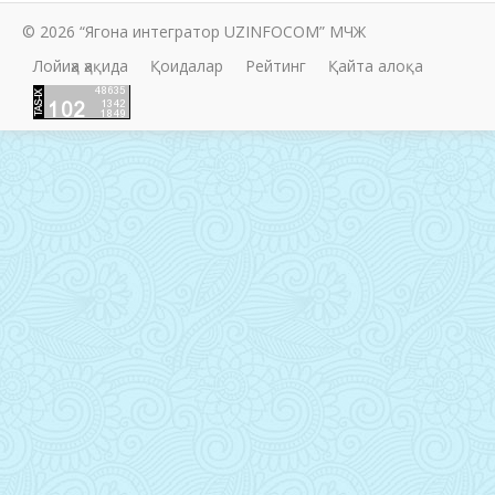
© 2026 “Ягона интегратор UZINFOCOM” МЧЖ
Лойиҳа ҳақида
Қоидалар
Рейтинг
Қайта алоқа