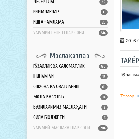
ДЕСЕРТЛАР
40
ИЧИМЛИКЛАР
17
ҚИШГА ҒАМЛАМА
20
УМУМИЙ РЕЦЕПТЛАР СОНИ
346
2016-0
Маслаҳатлар
ТАЙЁ
ГЎЗАЛЛИК ВА САЛОМАТЛИК
80
Бўлишм
ШИНАМ УЙ
19
ОШХОНА ВА ОВҚАТЛАНИШ
81
Теглар:
МОДА ВА УСЛУБ
14
БУВИЛАРИМИЗ МАСЛАҲАТИ
9
ОИЛА БЮДЖЕТИ
3
УМУМИЙ МАСЛАХАТЛАР СОНИ
206