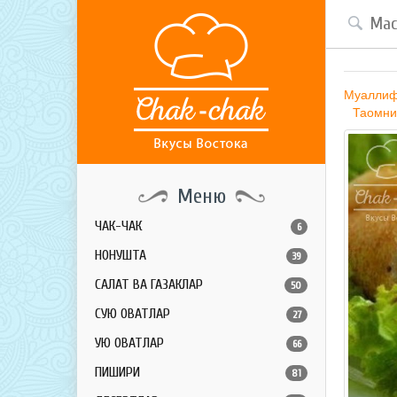
Муалли
Таомни
Меню
ЧАК-ЧАК
6
НОНУШТА
39
САЛАТ ВА ГАЗАКЛАР
50
СУЮҚ ОВҚАТЛАР
27
ҚУЮҚ ОВҚАТЛАР
66
ПИШИРИҚ
81