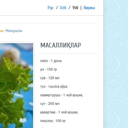
Рус
/
Uzb
/
Узб
|
Кириш
фа:
Нонушта
МАСАЛЛИҚЛАР
пиёз - 1 дона
ун - 155 гр
сув - 125 мл
туз - таъбга кўра
хамиртуруш - 1 чой қошиқ
сут - 250 мл
қавартма - 1 чой қошиқ
пишлоқ - 100 гр