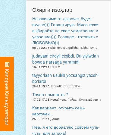
Охирги изоҳлар
Независимо от дырочек будет
вкусно))) Гарантирую. Мясо тоже
выбирайте на свое усмотрение и
усвоение)))) Главное - готовить с
ЛЮБОВЬЮ)))
08-03 22:36 islamova ipargul khamidkhanovna
judayam ciroyli ciqibdi. Bu yiyiwdan
bowqa narsaga yaramidi
16-01 22:41 D i l i m
tayyorlash usulini yozsangiz yaxshi
bo'lardi
28-12 15:10 Topradio.zn.uz online
Точно поможеть ?
17-02 17:08 Исмайлова Райхан Куанышбаевна
Как вариант, открыть семь
карточек...
25-09 14:54 Дания
Неа, я его добавляю совсем чуть-
чуть, для запаха!