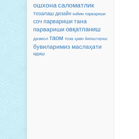
ошхона
саломатлик
тозалаш
дизайн
кийим парвариши
соч парвариши
тана
овқатланиш
парвариши
таом
тоза ҳаво
дазмол
йиғиштириш
бувиларимиз маслаҳати
идиш