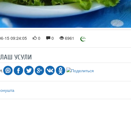
6-15 09:24:05
0
0
6961
РЛАШ УСУЛИ
оқ
нонушта