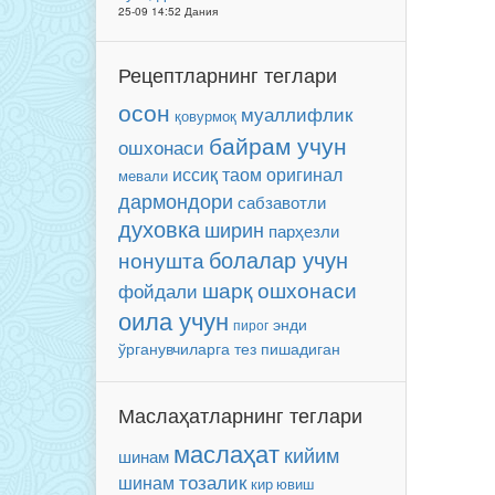
25-09 14:52 Дания
Рецептларнинг теглари
осон
муаллифлик
қовурмоқ
байрам учун
ошхонаси
иссиқ таом
оригинал
мевали
дармондори
сабзавотли
духовка
ширин
парҳезли
болалар учун
нонушта
шарқ ошхонаси
фойдали
оила учун
энди
пирог
ўрганувчиларга
тез пишадиган
Маслаҳатларнинг теглари
маслаҳат
кийим
шинам
тозалик
шинам
кир ювиш