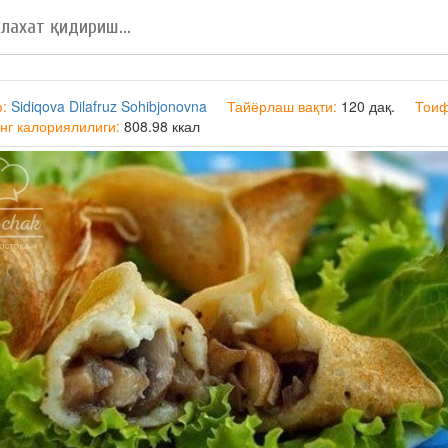
ф:
Sidiqova Dilafruz Sohibjonovna
Тайёрлаш вақти:
120 дақ.
Тои
нг калориялилиги:
808.98 ккал