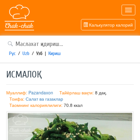
Toggl
navig
Калькулятор калорий
Рус
/
Uzb
/
Узб
|
Кириш
ИСМАЛОҚ
Муаллиф:
Pazandaxon
Тайёрлаш вақти:
8 дақ.
Тоифа:
Салат ва газаклар
Таомнинг калориялилиги:
70.8 ккал