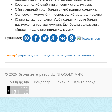
Қозондан олиб оқиб турган совуқ сувга тутамиз.
Сўнг яхшилаб кафт билан сиқиб идишга соламиз.
Соя соуси, кунжут ёғи, чеснок солиб аралаштирамиз.
Юзига кунжут сепамиз. Ушбу салатни гуруч билан
дастурхонга тортиш мумкин. Ёки бошқа салатларга
қўшиш, пица юзига ишлатиш мумкин.
Бўлишмоқ
Теглар:
дармондори
фойдали
оила учун
осон
қайнатиш
© 2026 “Ягона интегратор UZINFOCOM” МЧЖ
Лойиҳа ҳақида
Қоидалар
Рейтинг
Қайта алоқа