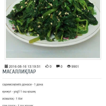
2016-08-16 13:19:51
0
0
9901
МАСАЛЛИҚЛАР
саримсоқпиёз донаси - 1 дона
кунжут - yog'i 1 ош қошиқ
исмалоқ - 1 боғ
соя соуси - 1 ош қошиқ