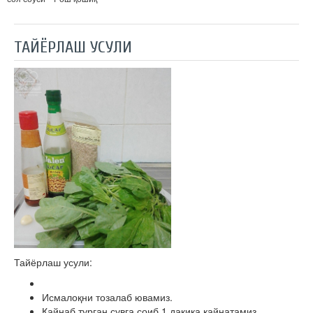
ТАЙЁРЛАШ УСУЛИ
Тайёрлаш усули:
Исмалоқни тозалаб ювамиз.
Қайнаб турган сувга соиб 1 дақиқа қайнатамиз.