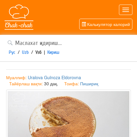
Toggl
navig
Калькулятор калорий
Рус
/
Uzb
/
Узб
|
Кириш
Муаллиф:
Uralova Gulnoza Eldorovna
Тайёрлаш вақти:
30 дақ.
Тоифа:
Пишириқ