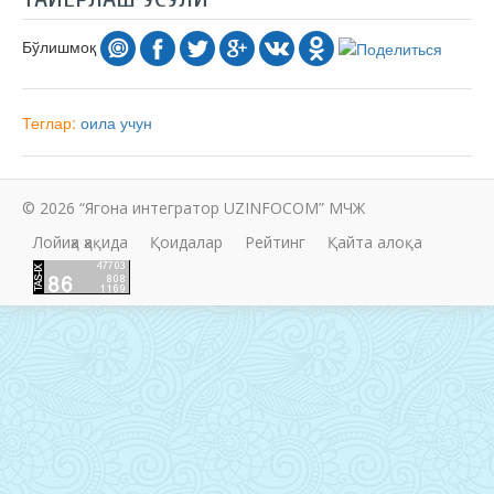
Бўлишмоқ
Теглар:
оила учун
© 2026 “Ягона интегратор UZINFOCOM” МЧЖ
Лойиҳа ҳақида
Қоидалар
Рейтинг
Қайта алоқа