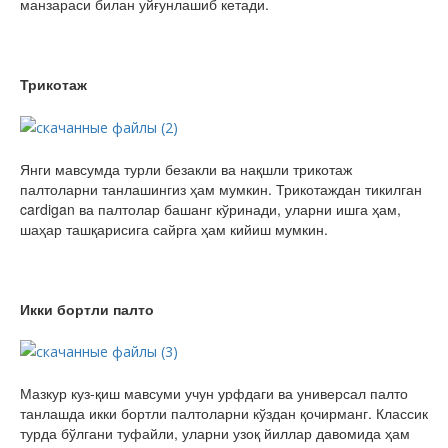
манзараси билан уйғунлашиб кетади.
Трикотаж
Янги мавсумда турли безакли ва нақшли трикотаж
палтоларни танлашингиз ҳам мумкин. Трикотаждан тикилган
cardigan ва палтолар башанг кўринади, уларни ишга ҳам,
шаҳар ташқарисига сайрга ҳам кийиш мумкин.
Икки бортли палто
Мазкур куз-қиш мавсуми учун урфдаги ва универсал палто
танлашда икки бортли палтоларни кўздан қочирманг. Классик
турда бўлгани туфайли, уларни узоқ йиллар давомида ҳам