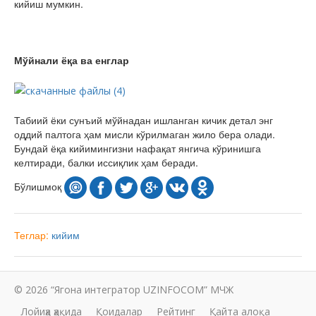
кийиш мумкин.
Мўйнали ёқа ва енглар
Табиий ёки сунъий мўйнадан ишланган кичик детал энг
оддий палтога ҳам мисли кўрилмаган жило бера олади.
Бундай ёқа кийимингизни нафақат янгича кўринишга
келтиради, балки иссиқлик ҳам беради.
Бўлишмоқ
Теглар:
кийим
© 2026 “Ягона интегратор UZINFOCOM” МЧЖ
Лойиҳа ҳақида
Қоидалар
Рейтинг
Қайта алоқа