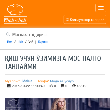
Toggl
navig
Калькулятор калорий
Рус
/
Uzb
/
Узб
|
Кириш
ҚИШ УЧУН ЎЗИМИЗГА МОС ПАЛТО
ТАНЛАЙМИ
Муаллиф:
Malika
Тоифа:
Мода ва услуб
2015-10-22 11:00:49
0
0
18812