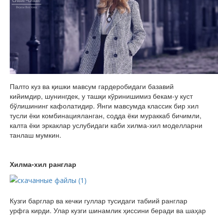
Палто куз ва қишки мавсум гардеробидаги базавий
кийимдир, шунингдек, у ташқи кўринишимиз бекам-у куст
бўлишининг кафолатидир. Янги мавсумда классик бир хил
тусли ёки комбинацияланган, содда ёки мураккаб бичимли,
калта ёки эркаклар услубидаги каби хилма-хил моделларни
танлаш мумкин.
Хилма-хил ранглар
Кузги барглар ва кечки гуллар тусидаги табиий ранглар
урфга кирди. Улар кузги шинамлик ҳиссини беради ва шаҳар