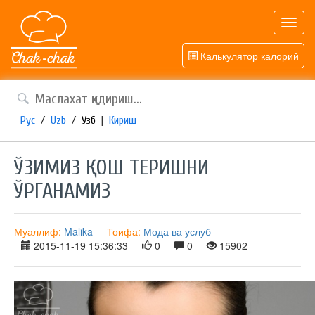
Toggl
navig
Калькулятор калорий
Рус
/
Uzb
/
Узб
|
Кириш
ЎЗИМИЗ ҚОШ ТЕРИШНИ
ЎРГАНАМИЗ
Муаллиф:
Malika
Тоифа:
Мода ва услуб
2015-11-19 15:36:33
0
0
15902