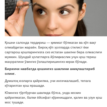
Қошни салонда тердириш — қиммат бўлмаган ва кўп вақт
олмайдиган жараён. Бироқ кўп ҳолларда стилист ёки
сартарош қошларингизга сиз истаган шаклни бера олмаслиги
мумкин. Шундай ҳолатларга йўлиқмаслик учун қош териш
маҳоратини ўзингиз ўзлаштиришингиз керак бўлади.
Биринчи навбатда қошингиз шаклини аниқлаштириб
олинг.
Думалоқ юзларга қайрилма, учи ингичкалашиб, тепага
кўтарилган қош ярашади.
Юзингиз тўртбурчак шаклида бўлса, унда кескин
қайрилмаган, балки ёйсифат кўринишдаги, қалин ва узун қош
мос тушади.