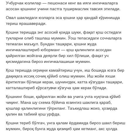
Учбурчак юзлилар — пешонаси кенг ва ияги ингичкаларга
асосан қошнинг учини пастга туширмаслик тавсия этилади.
Овал шаклидаги юзларга эса қошни ҳар қандай кўринишда
териш ярашаверади.
Қошни теришда энг асосий қоида шуки, фақат қош остидаги
тукларни олиб ташлаш мумкин. Ўош тепасидаги соччаларга
тегмаган маъқул. Бундан ташқари, қошни жуда
ингичкалаштириб юборманг — қош қалинлиги асосдан
қайрилган жойгача деярли бир хил бўлиши, фақат уч
қисмидагина бироз ингичкалашиши мумкин.
Қош теришда оғриқни камайтириш учун, иш бошида юзга бир
дақиқага иссиқ сочиқ қўйиб олиш мумкин. Иш жойи яхши
ёритилган бўлиши керак, шунингдек, катта кўзгудан ташқари,
катталаштириб кўрсатувчи кўзгуча ҳам керак бўлади.
Қошнинг боши, қайрилган жойи ва учига учта нуқтача қўйиб
чиқинг. Мана шу схема бўйича юзингиз шаклига қараб,
қошлар қалинлигини тўғриланг. Таъкидлаш жоиз, ҳозирда
қалин ва табиий қош урфда.
Қошни териб бўлгач, унга қалам ёрдамида бироз шакл бериш
мумкин, бироқ бунга жуда қизиқиб ҳам кетманг, акс ҳолда