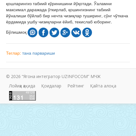
қошларингиз табиий кўринишини йўқотади. Ўаламни
максимал даражада ўткирлаб, қошингизнинг табиий
йўналиши бўйлаб бир нечта чизиқлар туширинг, сўнг чўткача
ёрдамида ушбу чизиқларни ёйиб, текислаб юборинг.
Бўлишмоқ
Теглар:
тана парвариши
© 2026 “Ягона интегратор UZINFOCOM” МЧЖ
Лойиҳа ҳақида
Қоидалар
Рейтинг
Қайта алоқа